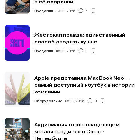
в её создании
Продакшн
13.03.2026
5
Жестокая правда: единственный
способ сводить лучше
Продакшн
05.03.2026
0
Apple представила MacBook Neo —
самый доступный ноутбук в истории
компании
Оборудование
05.03.2026
0
Аудиомания стала владельцем
магазина «Диез» в Санкт-
Петербурге