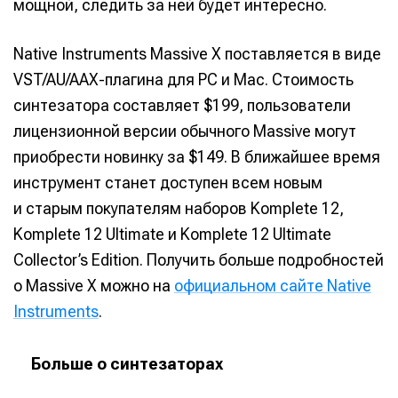
мощной, следить за ней будет интересно.
Native Instruments Massive X поставляется в виде
VST/AU/AAX-плагина для PC и Mac. Стоимость
Написание
Написание
синтезатора составляет $199, пользователи
Исполнение
Исполнение
лицензионной версии обычного Massive могут
Продакшн
Продакшн
приобрести новинку за $149. В ближайшее время
инструмент станет доступен всем новым
Инструменты
Инструменты
и старым покупателям наборов Komplete 12,
Оборудование
Оборудование
Komplete 12 Ultimate и Komplete 12 Ultimate
Софт
Софт
Collector’s Edition. Получить больше подробностей
о Massive X можно на
официальном сайте Native
Индустрия
Индустрия
Instruments
.
Сцена
Сцена
Вы сможете общаться в комментариях,
Вы сможете общаться в комментариях,
Вы сможете общаться в комментариях,
Вы сможете общаться в комментариях,
Больше о синтезаторах
добавлять материалы в избранное и пользоваться
добавлять материалы в избранное и пользоваться
добавлять материалы в избранное и пользоваться
добавлять материалы в избранное и пользоваться
🎙️ Подкаст Миксер
🎙️ Подкаст Миксер
🎁 Бесплатные VST
🎁 Бесплатные VST