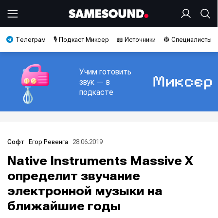
Телеграм
🎙️ Подкаст Миксер
📖 Источники
👷 Специалисты
Учим готовить
звук — в
подкасте
Егор Ревенга
28.06.2019
Софт
Native Instruments Massive X
определит звучание
электронной музыки на
ближайшие годы