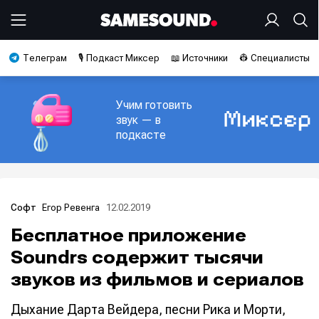
Телеграм
🎙️ Подкаст Миксер
📖 Источники
👷 Специалисты
Учим готовить
звук — в
подкасте
Егор Ревенга
12.02.2019
Софт
Бесплатное приложение
Soundrs содержит тысячи
звуков из фильмов и сериалов
Дыхание Дарта Вейдера, песни Рика и Морти,