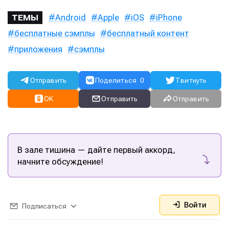
Android
Apple
iOS
iPhone
ТЕМЫ
бесплатные сэмплы
бесплатный контент
приложения
сэмплы
Информация
Информация
О проекте
О проекте
Реклама
Реклама
Отправить
Поделиться
0
Твитнуть
Редакционная политика (в разработке)
Редакционная политика (в разработке)
OK
Отправить
Отправить
Предложение новостей
Предложение новостей
Помощь проекту
Помощь проекту
В зале тишина — дайте первый аккорд,
начните обсуждение!
Войти
Подписаться