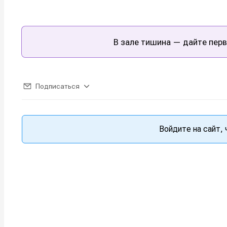
Мы в соци
Мы в соци
В зале тишина — дайте перв
Информа
Информа
О проекте
О проекте
Р
Р
Подписаться
Помощь прое
Помощь прое
Войдите на сайт,