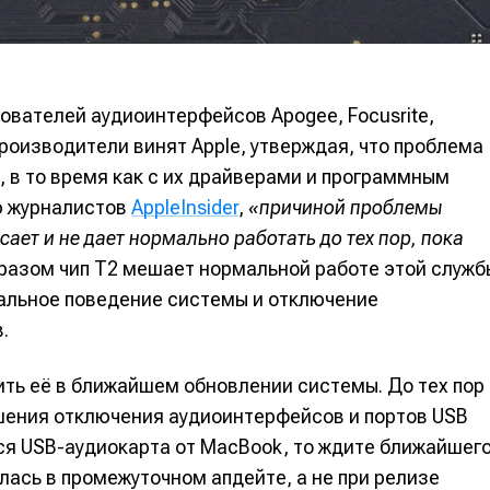
вание
вание
ователей аудиоинтерфейсов Apogee, Focusrite,
я
я
производители винят Apple, утверждая, что проблема
 в то время как с их драйверами и программным
ю журналистов
AppleInsider
,
«причиной проблемы
ает и не дает нормально работать до тех пор, пока
 общаться в комментариях, добавлять материалы в избранное 
 общаться в комментариях, добавлять материалы в избранное 
 общаться в комментариях, добавлять материалы в избранное 
 общаться в комментариях, добавлять материалы в избранное 
 Миксер
 Миксер
🎁 Бесплатные VST
🎁 Бесплатные VST
ся всеми возможностями сайта.
ся всеми возможностями сайта.
ся всеми возможностями сайта.
ся всеми возможностями сайта.
разом чип Т2 мешает нормальной работе этой служб
ки информации
ки информации
📻 Выбираем оборудовани
📻 Выбираем оборудовани
альное поведение системы и отключение
.
 специалистов
 специалистов
✨ Разбираемся в эффектах
✨ Разбираемся в эффектах
что-то будет
что-то будет
❤️‍🔥 Лучшие VST
❤️‍🔥 Лучшие VST
ить её в ближайшем обновлении системы. До тех пор
бот
бот
бот
бот
шения отключения аудиоинтерфейсов и портов USB
жить новость
жить новость
тся USB-аудиокарта от MacBook, то ждите ближайшег
Продолжить
Продолжить
Продолжить
Продолжить
лась в промежуточном апдейте, а не при релизе