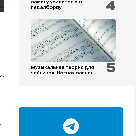
замену усилителю и
педалборду
и
и
и
и
Музыкальная теория для
чайников. Нотная запись
ы,
е
е
о