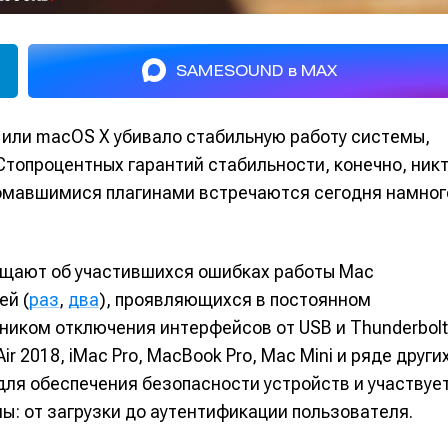
SAMESOUND в MAX
 или macOS X убивало стабильную работу системы,
Стопроцентных гарантий стабильности, конечно, ник
ломавшимися плагинами встречаются сегодня намног
бщают об участившихся ошибках работы Mac
ей (
раз
,
два
), проявляющихся в постоянном
ником отключения интерфейсов от USB и Thunderbolt
r 2018, iMac Pro, MacBook Pro, Mac Mini и ряде други
для обеспечения безопасности устройств и участвуе
ы: от загрузки до аутентификации пользователя.