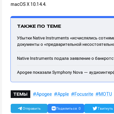
macOS X 10.14.4.
Например, 
Например, 
Например, 
Например, 
Изу
Изу
зву
зву
Войти
Войти
Войти
Войти
ТАКЖЕ ПО ТЕМЕ
вол
вол
Убытки Native Instruments «исчислялись сотня
Войти
Войти
Войти
Войти
документы о «предварительной несостоятельн
Native Instruments подала заявление о банкрот
Нажимая на 
Нажимая на 
Нажимая на 
Нажимая на 
подтверждае
подтверждае
подтверждае
подтверждае
Apogee показали Symphony Nova — аудиоинтерфе
обработки п
обработки п
обработки п
обработки п
Apogee
Apple
Focusrite
MOTU
ТЕМЫ
Отправить
Поделиться
0
Твитнуть