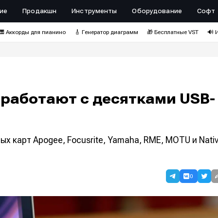
ие
Продакшн
Инструменты
Оборудование
Софт
🎹 Аккорды для пианино
🎸 Генератор диаграмм
🎁 Бесплатные VST
🔊 
 работают с десятками USB-
 карт Apogee, Focusrite, Yamaha, RME, MOTU и Nati
0