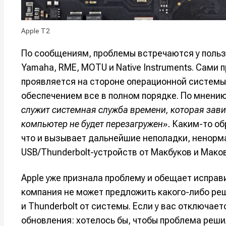
Оборудо
Оборудо
Apple T2
Софт
Софт
По сообщениям, проблемы встречаются у польз
Индустри
Индустри
Yamaha, RME, MOTU и Native Instruments. Сами 
Сцена
Сцена
проявляется на стороне операционной системы,
обеспечением все в полном порядке. По мнени
служит системная служба времени, которая завис
Вы сможете
Вы сможете
Вы сможете
Вы сможете
🎙️ Подкаст
🎙️ Подкаст
пользовать
пользовать
пользовать
пользовать
компьютер не будет перезагружен».
Каким-то об
📖 Источни
📖 Источни
что и вызывает дальнейшие неполадки, ненорм
Электронная
Электронная
Электронная
Электронная
USB/Thunderbolt-устройств от Макбуков и Маков
👷 Профили
👷 Профили
почта
почта
почта
почта
Скоро тут 
Скоро тут 
Apple уже признала проблему и обещает исправ
Я не ро
Я не ро
Я не ро
Я не ро
компания не может предложить какого-либо ре
Предло
Предло
и Thunderbolt от системы. Если у вас отключае
обновления: хотелось бы, чтобы проблема реши