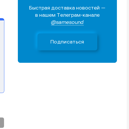
Быстрая доставка новостей —
Поиск
Поиск
Поиск
Поиск
в нашем Телеграм-канале
очник
очник
@samesound
иста
иста
Подписаться
тику
тику
тику
тику