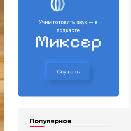
Учим готовить звук — в
подкасте
Слушать
Популярное