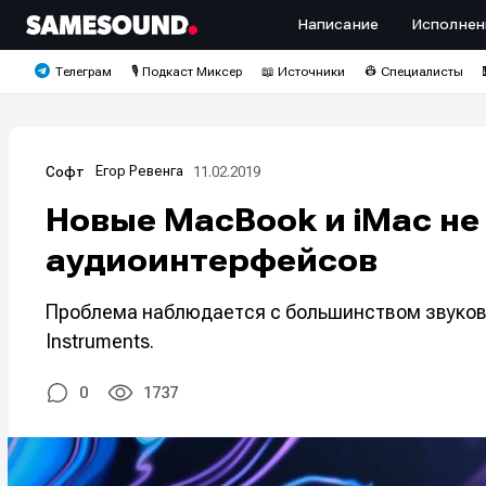
Написание
Исполнен
Телеграм
🎙️ Подкаст Миксер
📖 Источники
👷 Специалисты
Егор Ревенга
11.02.2019
Софт
Новые MacBook и iMac не
аудиоинтерфейсов
Проблема наблюдается с большинством звуковых
Instruments.
0
1737