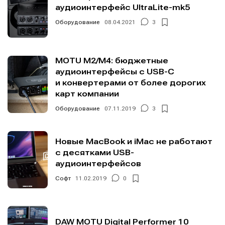
аудиоинтерфейс UltraLite-mk5
Оборудование
08.04.2021
3
MOTU M2/M4: бюджетные
аудиоинтерфейсы с USB-C
и конвертерами от более дорогих
карт компании
Оборудование
07.11.2019
3
Новые MacBook и iMac не работают
с десятками USB-
аудиоинтерфейсов
Софт
11.02.2019
0
Написание
Написание
DAW MOTU Digital Performer 10