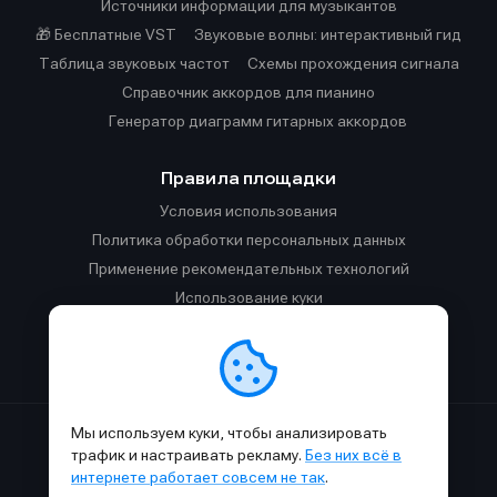
Источники информации для музыкантов
🎁 Бесплатные VST
Звуковые волны: интерактивный гид
Таблица звуковых частот
Cхемы прохождения сигнала
Справочник аккордов для пианино
Генератор диаграмм гитарных аккордов
Правила площадки
Условия использования
Политика обработки персональных данных
Применение рекомендательных технологий
Использование куки
Правила публикации материалов и общения
Правила общения в Телеграм-чате
Мы используем куки, чтобы анализировать
Сделано с
к
в
SAMESOUND
© 2015-2026.
трафик и настраивать рекламу.
Без них всё в
Использование материалов SAMESOUND разрешено только с
интернете работает совсем не так
.
обязательным указанием ссылки на
этот
сайт.