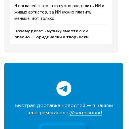
Я согласен с тем, что нужно разделить ИИ и
живых артистов, за ИИ нужно платить
меньше. Вот только…
Мы в социальных сетях
Мы в социальных сетях
Почему делать музыку вместе с ИИ
опасно — юридически и творчески
Информация
Информация
О проекте
О проекте
Реклама
Реклама
Редакционная политика (в разработке)
Редакционная политика (в разработке)
Предложение новостей
Предложение новостей
Помощь проекту
Помощь проекту
Быстрая доставка новостей — в нашем
Телеграм-канале
@samesound