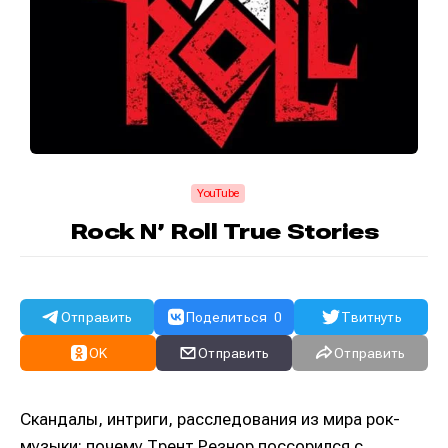
YouTube
Rock N’ Roll True Stories
Отправить
Поделиться
0
Твитнуть
OK
Отправить
Отправить
Скандалы, интриги, расследования из мира рок-
музыки: почему Трент Резнор поссорился с