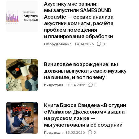
Акустику мне запили:
мы запустили SAMESOUND
Acoustic — сервис анализа
Информация
Информация
акустики комнаты, расчёта
проблем помещения
О проекте
О проекте
Реклама
Реклама
и планирования обработки
Редакционная политика (в разработке)
Редакционная политика (в разработке)
Оборудование
14.04.2026
0
Предложение новостей
Предложение новостей
Помощь проекту
Помощь проекту
Виниловое возрождение: вы
должны выпускать свою музыку
на виниле, и вот почему
Индустрия
10.04.2026
0
Книга Брюса Свидена «В студии
с Майклом Джексоном» вышла
на русском языке —
мы участвовали в её создании
Продакшн
13.03.2026
5