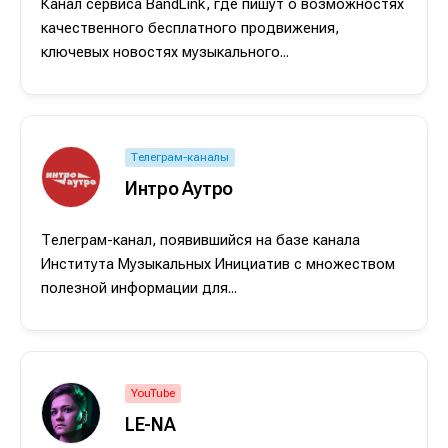
Канал сервиса BandLink, где пишут о возможностях
качественного бесплатного продвижения,
ключевых новостях музыкального...
Телеграм-каналы
Интро Аутро
Телеграм-канал, появившийся на базе канала
Института Музыкальных Инициатив с множеством
полезной информации для...
Написание
Написание
Исполнение
Исполнение
Продакшн
Продакшн
YouTube
Инструменты
Инструменты
LE-NA