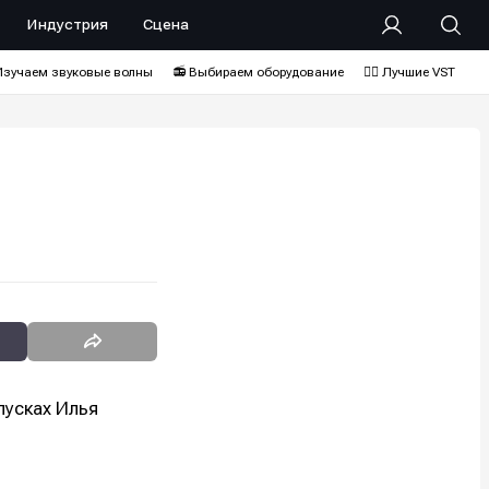
Индустрия
Сцена
Изучаем звуковые волны
📻 Выбираем оборудование
❤️‍🔥 Лучшие VST
пусках Илья