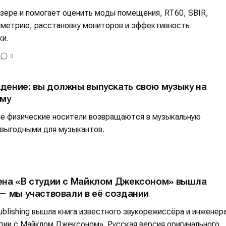
альных сетях
альных сетях
узере и помогает оценить моды помещения, RT60, SBIR,
мметрию, расстановку мониторов и эффективность
ки.
0
ция
ция
дение: вы должны выпускать свою музыку на
еклама
еклама
Редакционная политика (в разработке)
Редакционная политика (в разработке)
Предложение ново
Предложение ново
ему
кту
кту
гие физические носители возвращаются в музыкальную
 выгодными для музыкантов.
ена «В студии с Майклом Джексоном» вышла
— мы участвовали в её создании
blishing вышла книга известного звукорежиссёра и инженер
дии с Майклом Джексоном». Русская версия оригинального