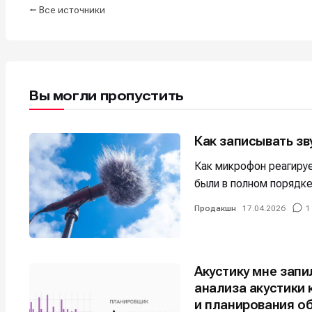
⭠ Все источники
Например, 
Например, 
Например, 
Например, 
Изу
Изу
зву
зву
Войти
Войти
Войти
Войти
вол
вол
Вы могли пропустить
Войти
Войти
Войти
Войти
Как записывать зв
Как микрофон реагируе
Нажимая на 
Нажимая на 
Нажимая на 
Нажимая на 
были в полном порядке
подтверждае
подтверждае
подтверждае
подтверждае
обработки п
обработки п
обработки п
обработки п
Продакшн
17.04.2026
1
Акустику мне зап
анализа акустики
и планирования о