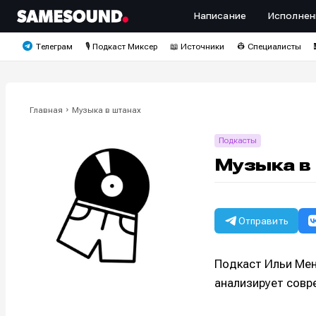
Написание
Исполнен
Телеграм
🎙️ Подкаст Миксер
📖 Источники
👷 Специалисты
Главная
Музыка в штанах
Подкасты
Музыка в
Отправить
Подкаст Ильи Мен
анализирует совр