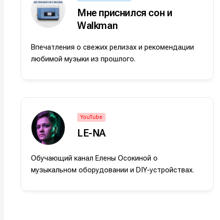
Мне приснился сон и
Оборудо
Оборудо
Walkman
Софт
Софт
Впечатления о свежих релизах и рекомендации
Индустри
Индустри
любимой музыки из прошлого.
Сцена
Сцена
Вы сможете
Вы сможете
Вы сможете
Вы сможете
🎙️ Подкаст
🎙️ Подкаст
YouTube
пользовать
пользовать
пользовать
пользовать
LE-NA
📖 Источни
📖 Источни
Электронная
Электронная
Электронная
Электронная
👷 Профили
👷 Профили
почта
почта
почта
почта
Обучающий канал Елены Осокиной о
Скоро тут 
Скоро тут 
музыкальном оборудовании и DIY-устройствах.
Я не ро
Я не ро
Я не ро
Я не ро
Предло
Предло