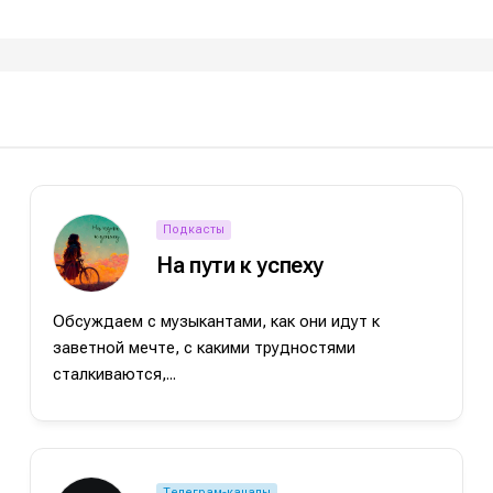
Подкасты
На пути к успеху
Обсуждаем с музыкантами, как они идут к
е
е
заветной мечте, с какими трудностями
сталкиваются,...
ие
ие
н
н
енты
енты
Телеграм-каналы