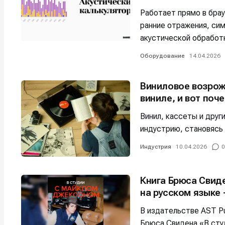
Мы в соци
Мы в соци
Работает прямо в бра
ранние отражения, си
акустической обработ
Оборудование
14.04.2026
Информа
Информа
Виниловое возрож
О проекте
О проекте
Р
Р
виниле, и вот поч
Помощь прое
Помощь прое
Винил, кассеты и дру
индустрию, становясь
Индустрия
10.04.2026
0
Книга Брюса Свид
на русском языке 
В издательстве AST Pu
Брюса Свидена «В сту