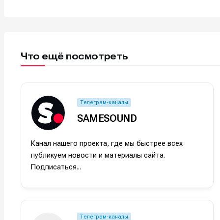
Что ещё посмотреть
Телеграм-каналы
SAMESOUND
Канал нашего проекта, где мы быстрее всех
Написани
Написани
публикуем новости и материалы сайта.
Подписаться...
Исполнен
Исполнен
Продакш
Продакш
Инструм
Инструм
Телеграм-каналы