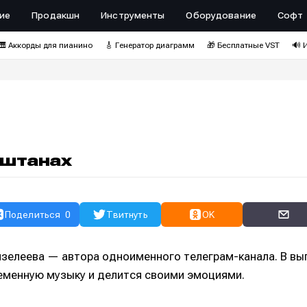
ие
Продакшн
Инструменты
Оборудование
Софт
🎹 Аккорды для пианино
🎸 Генератор диаграмм
🎁 Бесплатные VST
🔊 
 штанах
Поделиться
0
Твитнуть
OK
зелеева — автора одноименного телеграм-канала. В вы
еменную музыку и делится своими эмоциями.