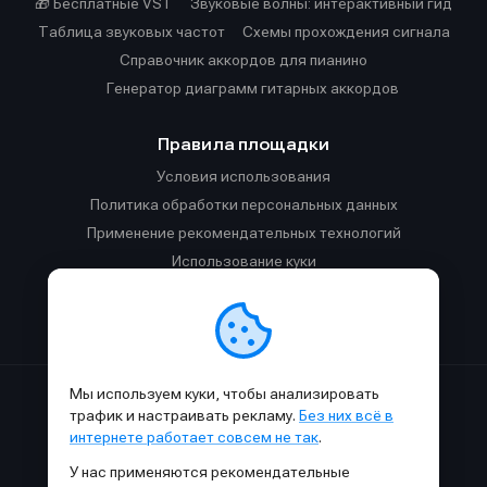
🎁 Бесплатные VST
Звуковые волны: интерактивный гид
Таблица звуковых частот
Cхемы прохождения сигнала
Справочник аккордов для пианино
Генератор диаграмм гитарных аккордов
Правила площадки
Условия использования
Политика обработки персональных данных
Применение рекомендательных технологий
Использование куки
Правила публикации материалов и общения
Правила общения в Телеграм-чате
Мы используем куки, чтобы анализировать
Сделано с
к
в
SAMESOUND
© 2015-2026.
трафик и настраивать рекламу.
Без них всё в
Использование материалов SAMESOUND разрешено только с
интернете работает совсем не так
.
обязательным указанием ссылки на
этот
сайт.
У нас применяются рекомендательные
Все права на картинки и тексты принадлежат их авторам.