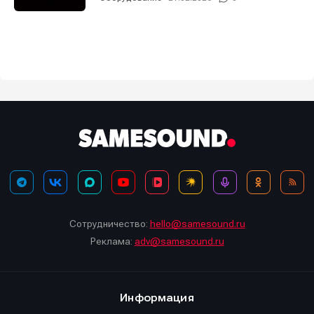
Сотрудничество:
hello@samesound.ru
Реклама:
adv@samesound.ru
Информация