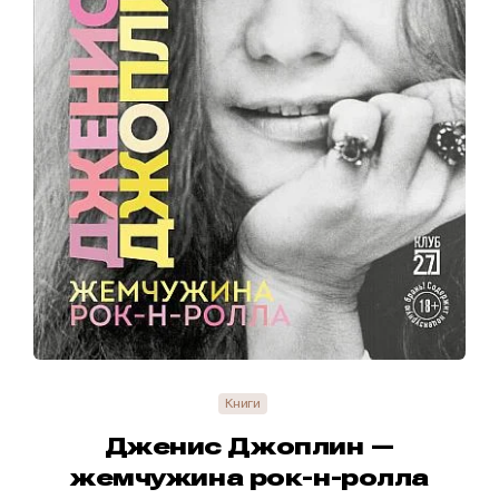
Книги
Дженис Джоплин —
жемчужина рок-н-ролла