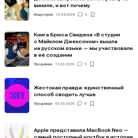
виниле, и вот почему
Индустрия
10.04.2026
0
Книга Брюса Свидена «В студии
с Майклом Джексоном» вышла
на русском языке — мы участвовали
в её создании
Продакшн
13.03.2026
5
Жестокая правда: единственный
способ сводить лучше
Продакшн
05.03.2026
0
Apple представила MacBook Neo —
самый доступный ноутбук в истории