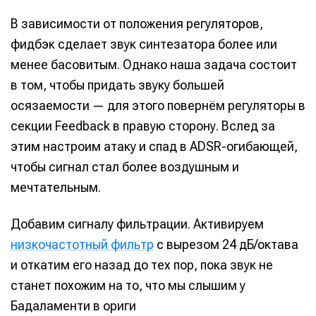
В зависимости от положения регуляторов,
фидбэк сделает звук синтезатора более или
менее басовитым. Однако наша задача состоит
в том, чтобы придать звуку большей
осязаемости — для этого повернём регуляторы в
секции Feedback в правую сторону. Вслед за
этим настроим атаку и спад в ADSR-огибающей,
чтобы сигнал стал более воздушным и
мечтательным.
Добавим сигналу фильтрации. Активируем
Написание
Написание
низкочастотный фильтр
с вырезом 24 дБ/октава
Исполнение
Исполнение
и откатим его назад до тех пор, пока звук не
станет похожим на то, что мы слышим у
Продакшн
Продакшн
Бадаламенти в ориги
Инструменты
Инструменты