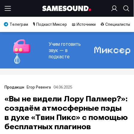
Телеграм
🎙️ Подкаст Миксер
📖 Источники
👷 Специалисты
Учим готовить
звук — в
подкасте
Егор Ревенга
04.06.2025
Продакшн
«Вы не видели Лору Палмер?»:
создаём атмосферные пэды
в духе «Твин Пикс» с помощью
бесплатных плагинов