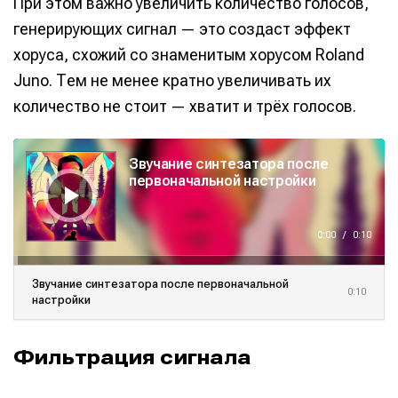
При этом важно увеличить количество голосов,
генерирующих сигнал — это создаст эффект
хоруса, схожий со знаменитым хорусом Roland
Juno. Тем не менее кратно увеличивать их
количество не стоит — хватит и трёх голосов.
А
у
Звучание синтезатора после
д
и
первоначальной настройки
о
п
л
е
е
0:00
/
0:10
р
Звучание синтезатора после первоначальной
0:10
настройки
Фильтрация сигнала