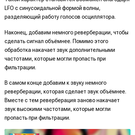
LFO с синусоидальной формой волны,
разделяющий работу голосов осциллятора.
Информация
Информация
Наконец, добавим немного реверберации, чтобы
сделать сигнал объёмнее. Помимо этого
О проекте
О проекте
Реклама
Реклама
обработка накачает звук дополнительными
Редакционная политика (в разработке)
Редакционная политика (в разработке)
Предложение новостей
Предложение новостей
Помощь проекту
Помощь проекту
частотами, которые могли пропасть при
фильтрации.
В самом конце добавим к звуку немного
реверберации, которая сделает звук объёмнее.
Вместе с тем реверберация заново накачает
звук высокими частотами, которые могли
пропасть при фильтрации.
А
у