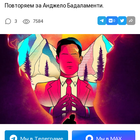
Повторяем за Анджело Бадаламенти.
0
3
7584
Мы в Телеграме
Мы в MAX