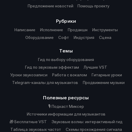
Предложение новостей
Помощь проекту
Рубрики
Написание
Исполнение
Продакшн
Инструменты
Оборудование
Софт
Индустрия
Сцена
Темы
Гид по выбору оборудования
Гид по звуковым эффектам
Лучшие VST
Уроки звукозаписи
Работа с вокалом
Гитарные уроки
Telegram-каналы для музыкантов
Продвижение музыки
Полезные ресурсы
🎙️ Подкаст Миксер
Источники информации для музыкантов
🎁 Бесплатные VST
Звуковые волны: интерактивный гид
Таблица звуковых частот
Cхемы прохождения сигнала