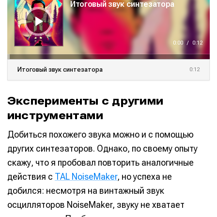
Итоговый звук синтезатора
д
и
о
п
л
е
е
0:00
/
0:12
р
Итоговый звук синтезатора
0:12
Эксперименты с другими
инструментами
Добиться похожего звука можно и с помощью
других синтезаторов. Однако, по своему опыту
скажу, что я пробовал повторить аналогичные
действия с
TAL NoiseMaker
, но успеха не
добился: несмотря на винтажный звук
осцилляторов NoiseMaker, звуку не хватает