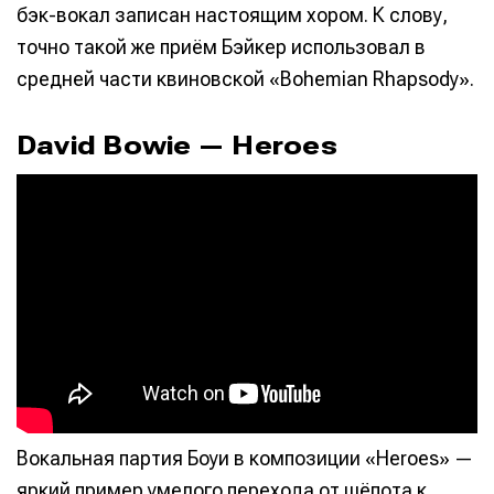
бэк-вокал записан настоящим хором. К слову,
точно такой же приём Бэйкер использовал в
средней части квиновской «Bohemian Rhapsody».
David Bowie — Heroes
Вокальная партия Боуи в композиции «Heroes» —
яркий пример умелого перехода от шёпота к