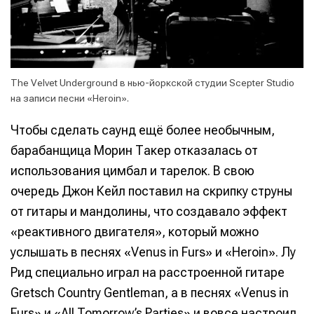
The Velvet Underground в нью-йоркской студии Scepter Studio
на записи песни «Heroin».
Чтобы сделать саунд ещё более необычным,
барабанщица Морин Такер отказалась от
использования цимбал и тарелок. В свою
очередь Джон Кейл поставил на скрипку струны
от гитары и мандолины, что создавало эффект
«реактивного двигателя», который можно
услышать в песнях «Venus in Furs» и «Heroin». Лу
Рид специально играл на расстроенной гитаре
Gretsch Country Gentleman, а в песнях «Venus in
Furs» и «All Tomorrow’s Parties» и вовсе настроил