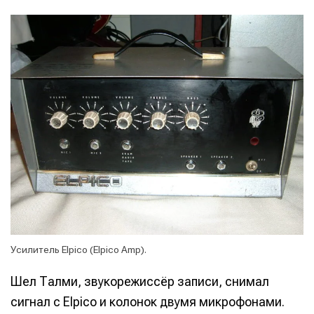
Написание
Написание
Усилитель Elpico (Elpico Amp).
Исполнение
Исполнение
Шел Талми, звукорежиссёр записи, снимал
Продакшн
Продакшн
сигнал с Elpico и колонок двумя микрофонами.
Инструменты
Инструменты