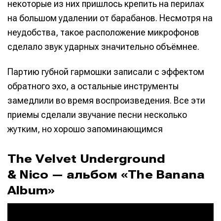
некоторые из них пришлось крепить на перилах
на большом удалении от барабанов. Несмотря на
неудобства, такое расположение микрофонов
сделало звук ударных значительно объёмнее.
Информация
Информация
О проекте
О проекте
Реклама
Реклама
Партию губной гармошки записали с эффектом
Редакционная политика (в разработке)
Редакционная политика (в разработке)
обратного эхо, а остальные инструменты
Предложение новостей
Предложение новостей
Помощь проекту
Помощь проекту
замедлили во время воспроизведения. Все эти
приемы сделали звучание песни несколько
жутким, но хорошо запоминающимся
The Velvet Underground
& Nico — альбом «The Banana
Album»