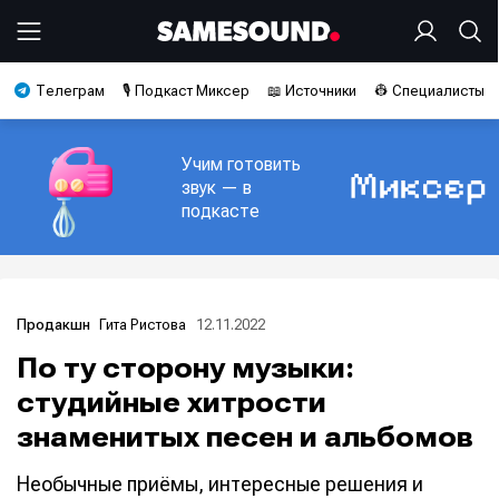
Телеграм
🎙️ Подкаст Миксер
📖 Источники
👷 Специалисты
Учим готовить
звук — в
подкасте
Гита Ристова
12.11.2022
Продакшн
По ту сторону музыки:
студийные хитрости
знаменитых песен и альбомов
Необычные приёмы, интересные решения и