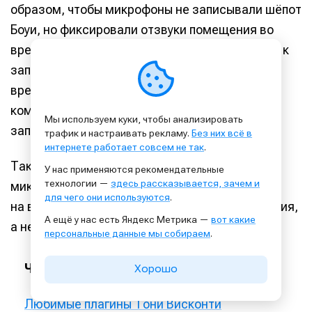
образом, чтобы микрофоны не записывали шёпот
Боуи, но фиксировали отзвуки помещения во
время пения. Когда Боуи начинал петь громче, к
записи подключался второй микрофон, в то
время как третий продолжал записывать трек
комнаты. Когда же Боуи переходил на крик, в
Мы используем куки, чтобы анализировать
запись включались все три микрофона.
трафик и настраивать рекламу.
Без них всё в
интернете работает совсем не так
.
Таким образом в записи участвовали все три
У нас применяются рекомендательные
технологии —
здесь рассказывается, зачем и
микрофона одновременно, а реверберация
для чего они используются
.
на вокале — естественное звучание помещения,
А ещё у нас есть Яндекс Метрика —
вот какие
а не аппаратная обработка.
персональные данные мы собираем
.
ЧИТАЙТЕ ТАКЖЕ
Хорошо
Любимые плагины Тони Висконти