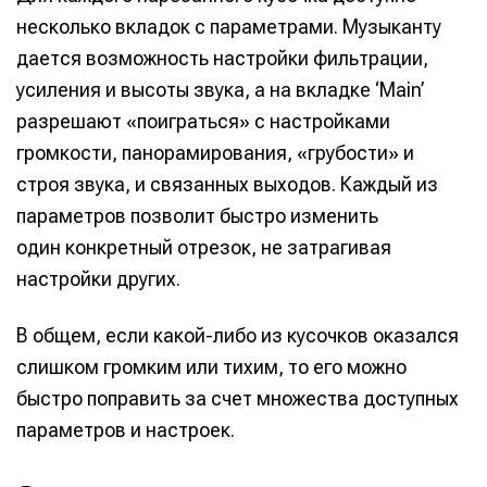
несколько вкладок с параметрами. Музыканту
дается возможность настройки фильтрации,
усиления и высоты звука, а на вкладке ‘Main’
Информация
Информация
разрешают «поиграться» с настройками
О проекте
О проекте
Реклама
Реклама
громкости, панорамирования, «грубости» и
Редакционная политика (в разработке)
Редакционная политика (в разработке)
строя звука, и связанных выходов. Каждый из
Предложение новостей
Предложение новостей
Помощь проекту
Помощь проекту
параметров позволит быстро изменить
один конкретный отрезок, не затрагивая
настройки других.
В общем, если какой-либо из кусочков оказался
слишком громким или тихим, то его можно
быстро поправить за счет множества доступных
параметров и настроек.