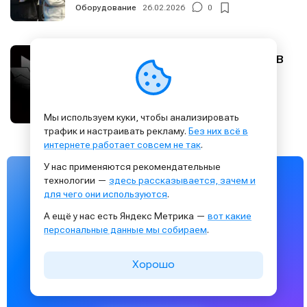
Оборудование
26.02.2026
0
В России запустили Supernova LAB
— сервис удалённого доступа к
реальному студийному железу
Оборудование
21.02.2026
0
Мы используем куки, чтобы анализировать
трафик и настраивать рекламу.
Без них всё в
интернете работает совсем не так
.
У нас применяются рекомендательные
технологии —
здесь рассказывается, зачем и
для чего они используются
.
А ещё у нас есть Яндекс Метрика —
вот какие
персональные данные мы собираем
.
Максимальный доступ к информации — в
Хорошо
мессенджере MAX