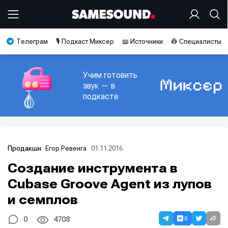
Телеграм
🎙️ Подкаст Миксер
📖 Источники
👷 Специалисты
Учим готовить
звук — в
подкасте
Егор Ревенга
01.11.2016
Продакшн
Создание инструмента в
Cubase Groove Agent из лупов
и семплов
0
0
4708