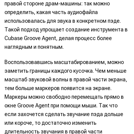
правой стороне драм-машины: так можно
Оборудование
Оборудование
определить, какая часть аудиофайла
использовалась для звука в конкретном пэде.
Софт
Софт
Такой подход упрощает создание инструмента в
Индустрия
Индустрия
Cubase Groove Agent, делая процесс более
наглядным и понятным.
Сцена
Сцена
Вы сможете общаться в комментариях,
Вы сможете общаться в комментариях,
Вы сможете общаться в комментариях,
Вы сможете общаться в комментариях,
Воспользовавшись масштабированием, можно
добавлять материалы в избранное и пользоваться
добавлять материалы в избранное и пользоваться
добавлять материалы в избранное и пользоваться
добавлять материалы в избранное и пользоваться
🎙️ Подкаст Миксер
🎙️ Подкаст Миксер
🎁 Бесплатные VST
🎁 Бесплатные VST
заметить границы каждого кусочка. Чем меньше
всеми возможностями сайта.
всеми возможностями сайта.
всеми возможностями сайта.
всеми возможностями сайта.
масштаб звуковой волны в правой части экрана,
📖 Источники информации
📖 Источники информации
📻 Выбираем
📻 Выбираем
оборудование
оборудование
Электронная
Электронная
Электронная
Электронная
тем больше маркеров появится на экране.
👷 Профили специалистов
👷 Профили специалистов
почта
почта
почта
почта
✨ Разбираемся в
✨ Разбираемся в
Маркеры можно свободно перемещать прямо в
Скоро тут что-то будет
Скоро тут что-то будет
эффектах
эффектах
окне Groove Agent при помощи мыши. Так что
Я не робот
Я не робот
Я не робот
Я не робот
❤️‍🔥 Лучшие VST
❤️‍🔥 Лучшие VST
если захочется сделать звучание пэда дольше
или короче, то достаточно изменить
Продолжить
Продолжить
Продолжить
Продолжить
Предложить новость
Предложить новость
длительность звучания в правой части