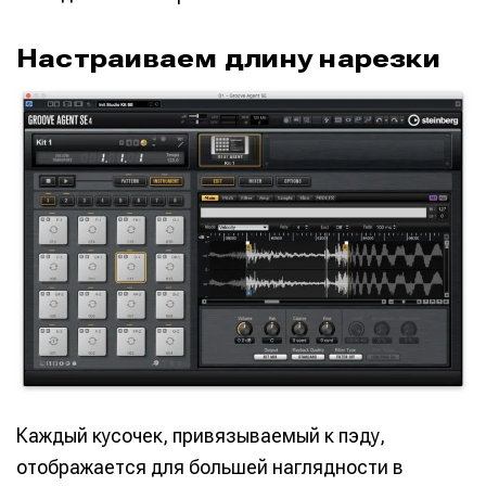
Настраиваем длину нарезки
Написание
Написание
Исполнение
Исполнение
Каждый кусочек, привязываемый к пэду,
Продакшн
Продакшн
отображается для большей наглядности в
Инструменты
Инструменты