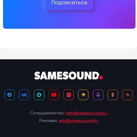
Подписаться
Сотрудничество:
hello@samesound.ru
Реклама:
adv@samesound.ru