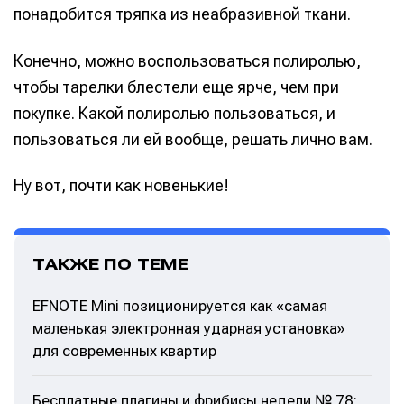
понадобится тряпка из неабразивной ткани.
Исполнение
Исполнение
Конечно, можно воспользоваться полиролью,
Продакшн
Продакшн
чтобы тарелки блестели еще ярче, чем при
Инструменты
Инструменты
покупке. Какой полиролью пользоваться, и
пользоваться ли ей вообще, решать лично вам.
Оборудование
Оборудование
Софт
Софт
Ну вот, почти как новенькие!
Индустрия
Индустрия
Сцена
Сцена
ТАКЖЕ ПО ТЕМЕ
Вы сможете общаться в комментариях,
Вы сможете общаться в комментариях,
Вы сможете общаться в комментариях,
Вы сможете общаться в комментариях,
добавлять материалы в избранное и пользоваться
добавлять материалы в избранное и пользоваться
добавлять материалы в избранное и пользоваться
добавлять материалы в избранное и пользоваться
EFNOTE Mini позиционируется как «самая
🎙️ Подкаст Миксер
🎙️ Подкаст Миксер
🎁 Бесплатные VST
🎁 Бесплатные VST
всеми возможностями сайта.
всеми возможностями сайта.
всеми возможностями сайта.
всеми возможностями сайта.
маленькая электронная ударная установка»
📖 Источники информации
📖 Источники информации
📻 Выбираем
📻 Выбираем
для современных квартир
оборудование
оборудование
Электронная
Электронная
Электронная
Электронная
👷 Профили специалистов
👷 Профили специалистов
почта
почта
почта
почта
✨ Разбираемся в
✨ Разбираемся в
Бесплатные плагины и фрибисы недели № 78: