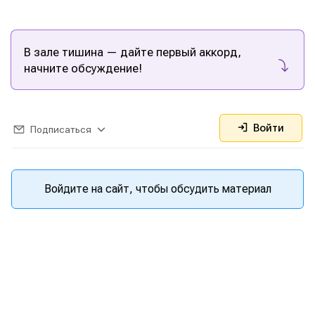
В зале тишина — дайте первый аккорд,
начните обсуждение!
Мы в социальных сетях
Мы в социальных сетях
Войти
Подписаться
Информация
Информация
О проекте
О проекте
Реклама
Реклама
Войдите на сайт, чтобы обсудить материал
Редакционная политика (в разработке)
Редакционная политика (в разработке)
Предложение новостей
Предложение новостей
Помощь проекту
Помощь проекту