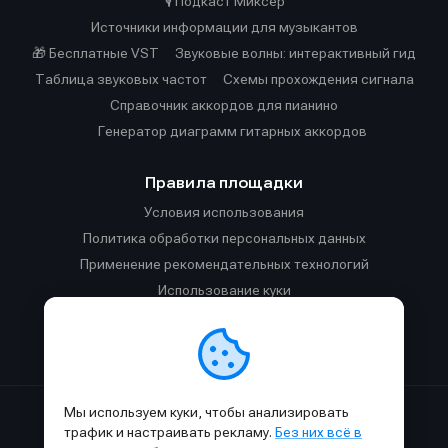
🎙️ Подкаст Миксер
Источники информации для музыкантов
🎁 Бесплатные VST
Звуковые волны: интерактивный гид
Таблица звуковых частот
Cхемы прохождения сигнала
Справочник аккордов для пианино
Генератор диаграмм гитарных аккордов
Правила площадки
Условия использования
Политика обработки персональных данных
Применение рекомендательных технологий
Использование куки
Правила публикации материалов и общения
Правила общения в Телеграм-чате
Мы используем куки, чтобы анализировать
Сделано с
к
в
SAMESOUND
© 2015-2026.
трафик и настраивать рекламу.
Без них всё в
Использование материалов SAMESOUND разрешено только с