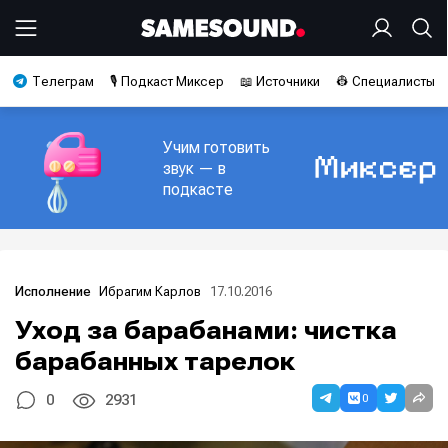
Телеграм
🎙️ Подкаст Миксер
📖 Источники
👷 Специалисты
Учим готовить
звук — в
подкасте
Ибрагим Карлов
17.10.2016
Исполнение
Уход за барабанами: чистка
барабанных тарелок
0
0
2931