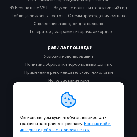
🎁 Бесплатные VST
Звуковые волны: интерактивный гид
Таблица звуковых частот
Cхемы прохождения сигнала
Справочник аккордов для пианино
Генератор диаграмм гитарных аккордов
Правила площадки
Условия использования
Политика обработки персональных данных
Применение рекомендательных технологий
Использование куки
Правила публикации материалов и общения
Правила общения в Телеграм-чате
Мы используем куки, чтобы анализировать
Сделано с
к
в
SAMESOUND
© 2015-2026.
трафик и настраивать рекламу.
Без них всё в
Использование материалов SAMESOUND разрешено только с
интернете работает совсем не так
.
обязательным указанием ссылки на
этот
сайт.