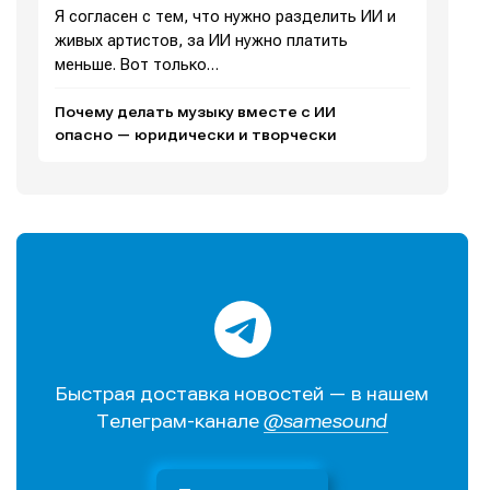
Я согласен с тем, что нужно разделить ИИ и
О проекте
О проекте
Реклама
Реклама
живых артистов, за ИИ нужно платить
Редакционная политика (в разработке)
Редакционная политика (в разработке)
меньше. Вот только…
Предложение новостей
Предложение новостей
Помощь проекту
Помощь проекту
Почему делать музыку вместе с ИИ
опасно — юридически и творчески
Быстрая доставка новостей — в нашем
Телеграм-канале
@samesound