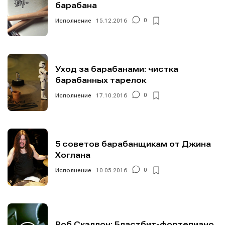
барабана
Исполнение
15.12.2016
0
Уход за барабанами: чистка
барабанных тарелок
Исполнение
17.10.2016
0
Написание
Написание
Исполнение
Исполнение
Продакшн
Продакшн
5 советов барабанщикам от Джина
Хоглана
Инструменты
Инструменты
Исполнение
10.05.2016
0
Оборудование
Оборудование
Софт
Софт
Индустрия
Индустрия
Роб Скэллон: Бластбит-фортепиано