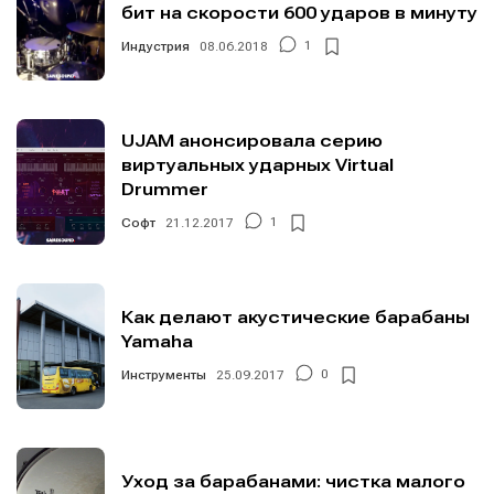
бит на скорости 600 ударов в минуту
Индустрия
08.06.2018
1
UJAM анонсировала серию
виртуальных ударных Virtual
Drummer
Софт
21.12.2017
1
Как делают акустические барабаны
Yamaha
Инструменты
25.09.2017
0
Уход за барабанами: чистка малого