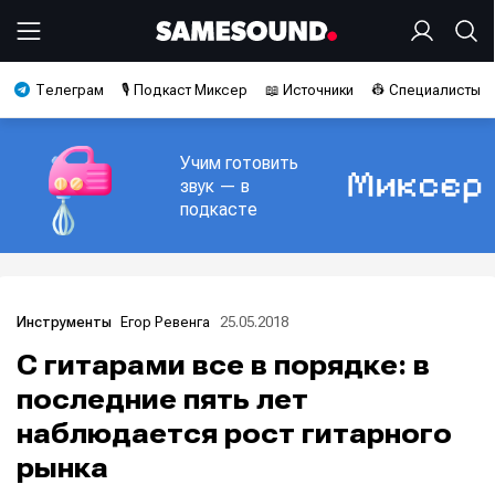
Телеграм
🎙️ Подкаст Миксер
📖 Источники
👷 Специалисты
Учим готовить
звук — в
подкасте
Егор Ревенга
25.05.2018
Инструменты
С гитарами все в порядке: в
последние пять лет
наблюдается рост гитарного
рынка