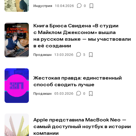
Редакционная политика (в разработке)
Редакционная политика (в разработке)
Индустрия
10.04.2026
0
Предложение новостей
Предложение новостей
Помощь проекту
Помощь проекту
Книга Брюса Свидена «В студии
с Майклом Джексоном» вышла
на русском языке — мы участвовали
в её создании
Продакшн
13.03.2026
5
Жестокая правда: единственный
способ сводить лучше
Продакшн
05.03.2026
0
Apple представила MacBook Neo —
самый доступный ноутбук в истории
компании