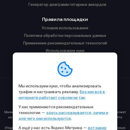
Генератор диаграмм гитарных аккордов
Правила площадки
Условия использования
Политика обработки персональных данных
Применение рекомендательных технологий
Использование куки
Правила публикации материалов и общения
Правила общения в Телеграм-чате
Мы используем куки, чтобы анализировать
Сделано с
к
в
SAMESOUND
© 2015-2026.
трафик и настраивать рекламу.
Без них всё в
Использование материалов SAMESOUND разрешено только с
интернете работает совсем не так
.
обязательным указанием ссылки на
этот
сайт.
У нас применяются рекомендательные
Все права на картинки и тексты принадлежат их авторам.
Мнение авторов может не совпадать с мнением редакции, которое может
технологии —
здесь рассказывается, зачем и
не совпадать с вашим мнением и меняться с течением времени. Это
для чего они используются
.
нормально.
А ещё у нас есть Яндекс Метрика —
вот какие
Издание может получать комиссию от покупки товаров, представленных