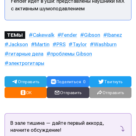
Fender идёт в уши: представлены наушники MIX
с активным шумоподавлением
Cakewalk
Fender
Gibson
Ibanez
ТЕМЫ
Jackson
Martin
PRS
Taylor
Washburn
Написание
Написание
гитарные дела
проблемы Gibson
Исполнение
Исполнение
электрогитары
Продакшн
Продакшн
Отправить
Поделиться
0
Твитнуть
Инструменты
Инструменты
OK
Отправить
Отправить
Оборудование
Оборудование
Софт
Софт
Индустрия
Индустрия
В зале тишина — дайте первый аккорд,
начните обсуждение!
Сцена
Сцена