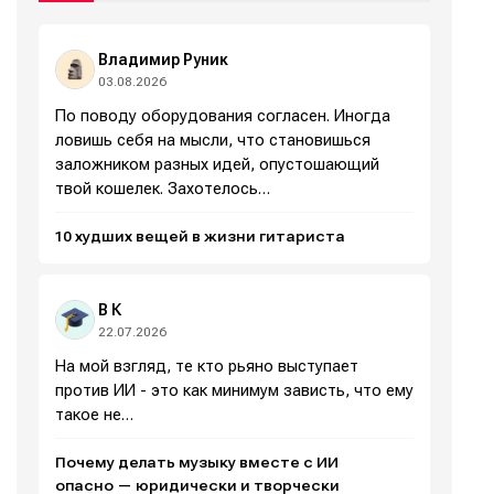
Политику обработки персональных данных
Политику обработки персональных данных
Политику обработки персональных данных
Политику обработки персональных данных
и
и
и
и
Правила
Правила
Правила
Правила
площадки
площадки
площадки
площадки
.
.
.
.
Владимир Руник
03.08.2026
По поводу оборудования согласен. Иногда
ловишь себя на мысли, что становишься
Мы в социальных сетях
Мы в социальных сетях
заложником разных идей, опустошающий
твой кошелек. Захотелось…
10 худших вещей в жизни гитариста
Информация
Информация
В К
О проекте
О проекте
Реклама
Реклама
22.07.2026
Редакционная политика (в разработке)
Редакционная политика (в разработке)
На мой взгляд, те кто рьяно выступает
Предложение новостей
Предложение новостей
Помощь проекту
Помощь проекту
против ИИ - это как минимум зависть, что ему
такое не…
Почему делать музыку вместе с ИИ
опасно — юридически и творчески