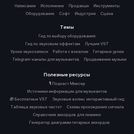
Написание
Исполнение
Продакшн
Инструменты
Оборудование
Софт
Индустрия
Сцена
Темы
Гид по выбору оборудования
Гид по звуковым эффектам
Лучшие VST
Уроки звукозаписи
Работа с вокалом
Гитарные уроки
Telegram-каналы для музыкантов
Продвижение музыки
Полезные ресурсы
🎙️ Подкаст Миксер
Источники информации для музыкантов
🎁 Бесплатные VST
Звуковые волны: интерактивный гид
Таблица звуковых частот
Cхемы прохождения сигнала
Справочник аккордов для пианино
Генератор диаграмм гитарных аккордов