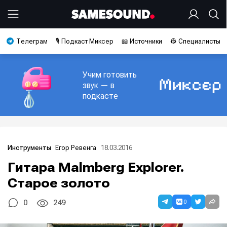
Телеграм
🎙️ Подкаст Миксер
📖 Источники
👷 Специалисты
Учим готовить
звук — в
подкасте
Егор Ревенга
18.03.2016
Инструменты
Гитара Malmberg Explorer.
Старое золото
0
0
249