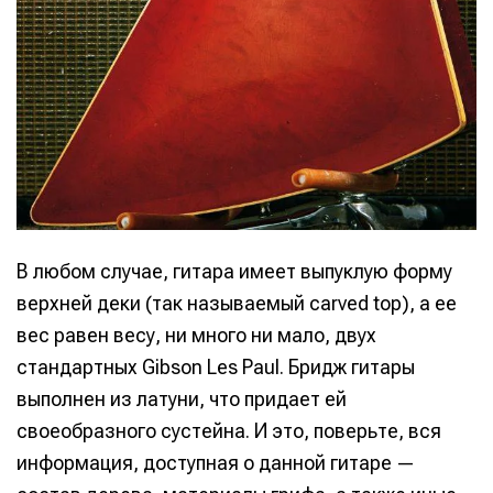
Написание
Написание
Исполнение
Исполнение
Продакшн
Продакшн
В любом случае, гитара имеет выпуклую форму
Инструменты
Инструменты
верхней деки (так называемый carved top), а ее
Оборудование
Оборудование
вес равен весу, ни много ни мало, двух
стандартных Gibson Les Paul. Бридж гитары
Софт
Софт
выполнен из латуни, что придает ей
Индустрия
Индустрия
своеобразного сустейна. И это, поверьте, вся
Сцена
Сцена
информация, доступная о данной гитаре —