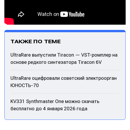
ТАКЖЕ ПО ТЕМЕ
UltraRare выпустили Tiracon — VST-ромплер на
основе редкого синтезатора Tiracon 6V
UltraRare оцифровали советский электроорган
ЮНОСТЬ-70
Написание
Написание
Исполнение
Исполнение
KV331 Synthmaster One можно скачать
бесплатно до 4 января 2026 года
Продакшн
Продакшн
Инструменты
Инструменты