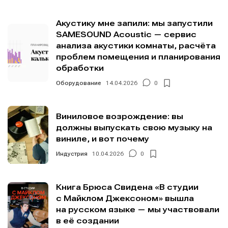
Акустику мне запили: мы запустили
SAMESOUND Acoustic — сервис
Информация
Информация
анализа акустики комнаты, расчёта
проблем помещения и планирования
О проекте
О проекте
Реклама
Реклама
обработки
Редакционная политика (в разработке)
Редакционная политика (в разработке)
Оборудование
14.04.2026
0
Предложение новостей
Предложение новостей
Помощь проекту
Помощь проекту
Виниловое возрождение: вы
должны выпускать свою музыку на
виниле, и вот почему
Индустрия
10.04.2026
0
Книга Брюса Свидена «В студии
с Майклом Джексоном» вышла
на русском языке — мы участвовали
в её создании