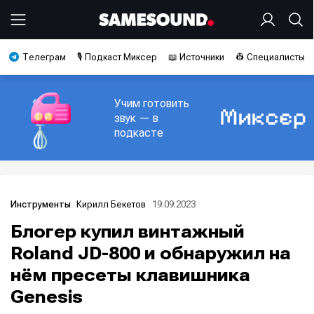
Телеграм
🎙️ Подкаст Миксер
📖 Источники
👷 Специалисты
Учим готовить
звук — в
подкасте
Кирилл Бекетов
19.09.2023
Инструменты
Блогер купил винтажный
Roland JD-800 и обнаружил на
нём пресеты клавишника
Genesis