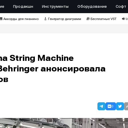
ие
Продакшн
Инструменты
Оборудование
Софт
🎹 Аккорды для пианино
🎸 Генератор диаграмм
🎁 Бесплатные VST
🔊 
a String Machine
ehringer анонсировала
ов
0