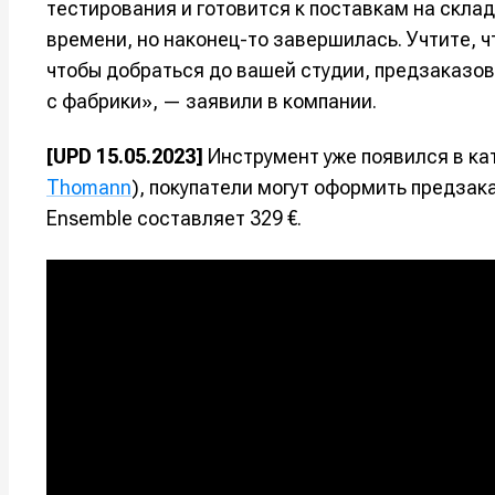
тестирования и готовится к поставкам на скла
времени, но наконец-то завершилась. Учтите, ч
Например, 
Например, 
Например, 
Например, 
Изу
Изу
чтобы добраться до вашей студии, предзаказов 
зву
зву
с фабрики», — заявили в компании.
Войти
Войти
Войти
Войти
вол
вол
[UPD 15.05.2023]
Инструмент уже появился в ка
Войти
Войти
Войти
Войти
Thomann
), покупатели могут оформить предзаказ
Ensemble составляет 329 €.
Нажимая на 
Нажимая на 
Нажимая на 
Нажимая на 
подтверждае
подтверждае
подтверждае
подтверждае
обработки п
обработки п
обработки п
обработки п