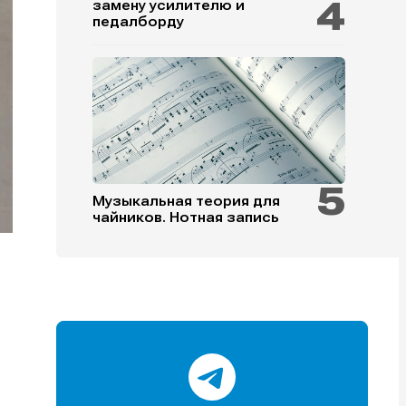
замену усилителю и
педалборду
и
и
и
и
Музыкальная теория для
чайников. Нотная запись
е
е
ы