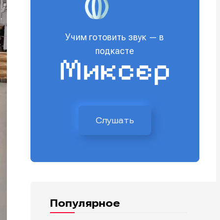
Учим готовить звук — в
подкасте
Слушать
Популярное