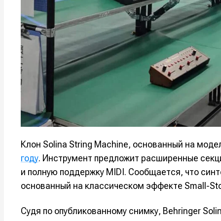
Оборудо
Оборудо
Софт
Софт
Индустри
Индустри
Сцена
Сцена
Вы сможете
Вы сможете
Вы сможете
Вы сможете
🎙️ Подкаст
🎙️ Подкаст
пользовать
пользовать
пользовать
пользовать
📖 Источни
📖 Источни
Клон Solina String Machine, основанный на моде
Электронная
Электронная
Электронная
Электронная
👷 Профили
👷 Профили
почта
почта
почта
почта
году
. Инструмент предложит расширенные секц
Скоро тут 
Скоро тут 
и полную поддержку MIDI. Сообщается, что син
Я не ро
Я не ро
Я не ро
Я не ро
основанный на классическом эффекте Small-Sto
Предло
Предло
Судя по опубликованному снимку, Behringer Sol