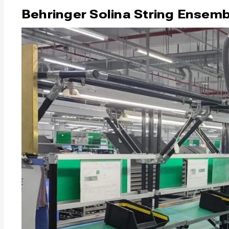
Behringer Solina String Ensemb
Написани
Написани
Исполнен
Исполнен
Продакш
Продакш
Инструм
Инструм