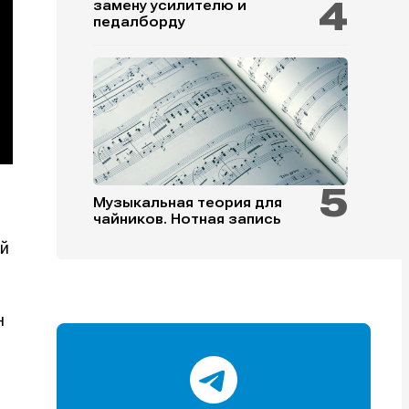
замену усилителю и
педалборду
и
и
и
и
Музыкальная теория для
чайников. Нотная запись
е
е
ой
н