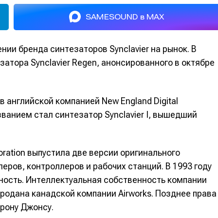
SAMESOUND в MAX
ении бренда синтезаторов Synclavier на рынок. В
атора Synclavier Regen, анонсированного в октябре
ов английской компанией New England Digital
ванием стал синтезатор Synclavier I, вышедший
poration выпустила две версии оригинального
леров, контроллеров и рабочих станций. В 1993 году
ность. Интеллектуальная собственность компании
продана канадской компании Airworks. Позднее права
рону Джонсу.