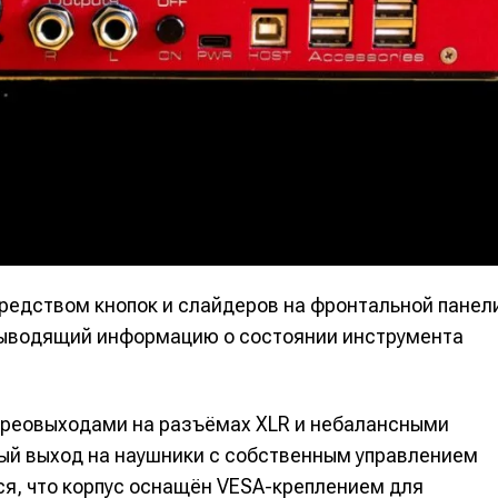
альных сетях
альных сетях
ция
ция
еклама
еклама
Редакционная политика (в разработке)
Редакционная политика (в разработке)
Предложение ново
Предложение ново
кту
кту
едством кнопок и слайдеров на фронтальной панел
 выводящий информацию о состоянии инструмента
реовыходами на разъёмах XLR и небалансными
ый выход на наушники с собственным управлением
ся, что корпус оснащён VESA-креплением для