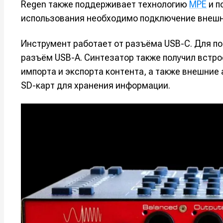
Regen также поддерживает технологию
MPE
и п
Например, 
Например, 
Например, 
Например, 
использования необходимо подключение внешне
Изу
Изу
зву
зву
Инструмент работает от разъёма USB-C. Для п
Войти
Войти
Войти
Войти
вол
вол
разъём USB-A. Синтезатор также получил встр
импорта и экспорта контента, а также внешние
Войти
Войти
Войти
Войти
SD-карт для хранения информации.
Нажимая на 
Нажимая на 
Нажимая на 
Нажимая на 
подтверждае
подтверждае
подтверждае
подтверждае
обработки п
обработки п
обработки п
обработки п