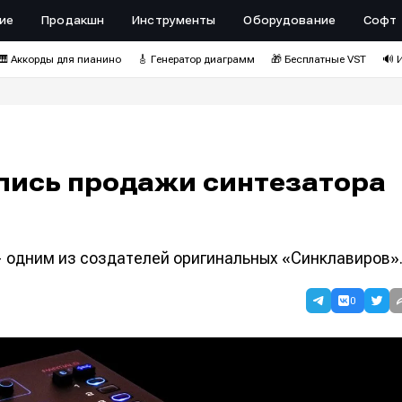
ие
Продакшн
Инструменты
Оборудование
Софт
🎹 Аккорды для пианино
🎸 Генератор диаграмм
🎁 Бесплатные VST
🔊 
чались продажи синтезатора
одним из создателей оригинальных «Синклавиров»
0