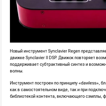
Оборудо
Оборудо
Софт
Софт
Индустри
Индустри
Сцена
Сцена
Новый инструмент Synclavier Regen представл
Вы сможете
Вы сможете
Вы сможете
Вы сможете
🎙️ Подкаст
🎙️ Подкаст
пользовать
пользовать
пользовать
пользовать
движке Synclavier II DSP. Движок повторяет во
📖 Источни
📖 Источни
поддерживает субтрактивный синтез и возможн
Электронная
Электронная
Электронная
Электронная
волны.
👷 Профили
👷 Профили
почта
почта
почта
почта
Скоро тут 
Скоро тут 
Инструмент построен по принципу «dawless», 
Я не ро
Я не ро
Я не ро
Я не ро
как в самостоятельном виде, так и при подклю
Предло
Предло
библиотекой контента, включающего сэмплы, ф