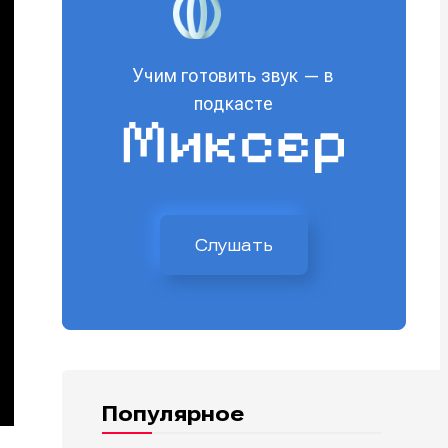
Учим готовить звук — в
подкасте
Слушать
Популярное