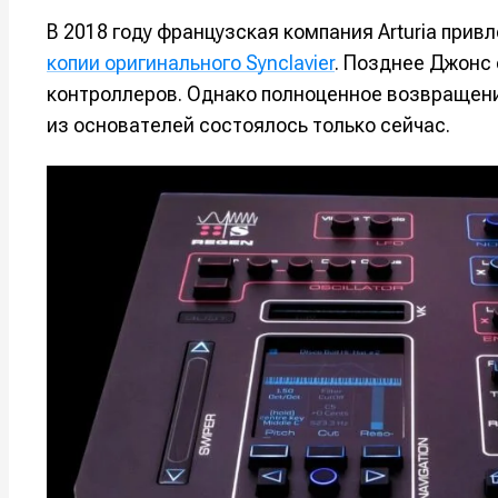
В 2018 году французская компания Arturia при
копии оригинального Synclavier
. Позднее Джонс
контроллеров. Однако полноценное возвращени
из основателей состоялось только сейчас.
Написани
Написани
Исполнен
Исполнен
Продакш
Продакш
Инструм
Инструм