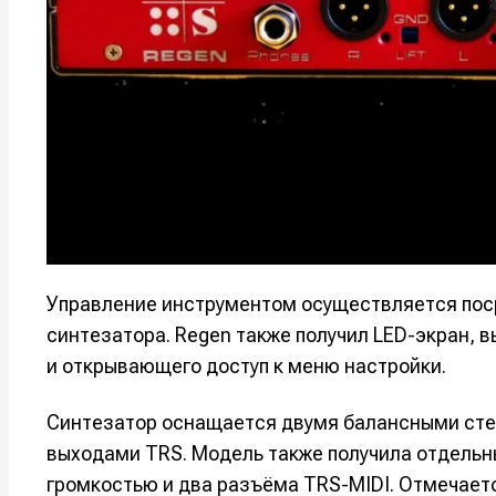
Мы в соци
Мы в соци
Информа
Информа
О проекте
О проекте
Р
Р
Помощь прое
Помощь прое
Управление инструментом осуществляется поср
синтезатора. Regen также получил LED-экран,
и открывающего доступ к меню настройки.
Синтезатор оснащается двумя балансными сте
выходами TRS. Модель также получила отдельн
громкостью и два разъёма TRS-MIDI. Отмечает