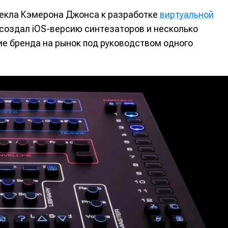
влекла Кэмерона Джонса к разработке
виртуальной
 создал iOS-версию синтезаторов и несколько
е бренда на рынок под руководством одного
е
е
ие
ие
н
н
енты
енты