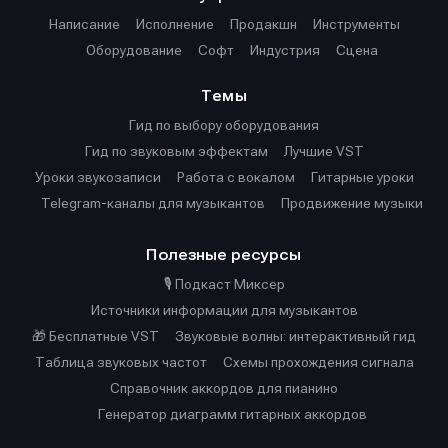
Написание
Исполнение
Продакшн
Инструменты
Оборудование
Софт
Индустрия
Сцена
Темы
Гид по выбору оборудования
Гид по звуковым эффектам
Лучшие VST
Уроки звукозаписи
Работа с вокалом
Гитарные уроки
Telegram-каналы для музыкантов
Продвижение музыки
Полезные ресурсы
🎙️ Подкаст Миксер
Источники информации для музыкантов
🎁 Бесплатные VST
Звуковые волны: интерактивный гид
Таблица звуковых частот
Cхемы прохождения сигнала
Справочник аккордов для пианино
Генератор диаграмм гитарных аккордов