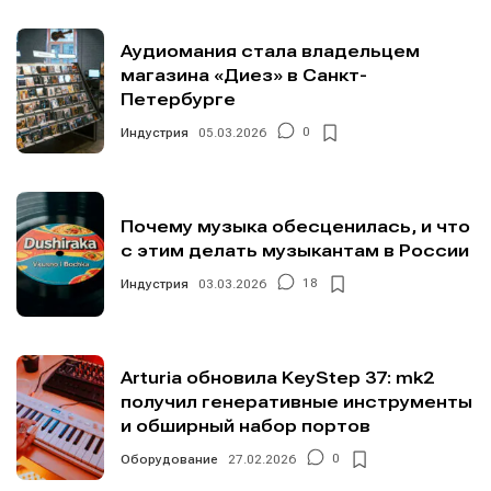
Мы в социальных сетях
Мы в социальных сетях
Аудиомания стала владельцем
магазина «Диез» в Санкт-
Петербурге
Индустрия
05.03.2026
0
Информация
Информация
О проекте
О проекте
Реклама
Реклама
Редакционная политика (в разработке)
Редакционная политика (в разработке)
Почему музыка обесценилась, и что
с этим делать музыкантам в России
Предложение новостей
Предложение новостей
Помощь проекту
Помощь проекту
Индустрия
03.03.2026
18
Arturia обновила KeyStep 37: mk2
получил генеративные инструменты
и обширный набор портов
Оборудование
27.02.2026
0