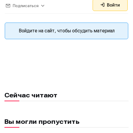
Войти
Подписаться
Войдите на сайт, чтобы обсудить материал
Сейчас читают
Написание
Написание
Исполнение
Исполнение
Вы могли пропустить
Продакшн
Продакшн