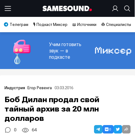
Телеграм
🎙️ Подкаст Миксер
📖 Источники
👷 Специалисты
Учим готовить
звук — в
подкасте
Егор Ревенга
03.03.2016
Индустрия
Боб Дилан продал свой
тайный архив за 20 млн
долларов
0
0
64