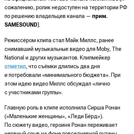
сожалению, ролик недоступен на территории РФ
по решению владельцев канала —
прим.
SAMESOUND
].
Режиссёром клипа стал Майк Миллс, ранее
снимавший музыкальные видео для Moby, The
National и других музыкантов. Клипмейкер
отметил
, что съёмки длились два дня
и потребовали «минимального бюджета». При
этом идею видео Миллс обсуждал «лично
с участниками группы».
Главную роль в клипе исполнила Сирша Ронан
(«Маленькие женщины», «Леди Бёрд»).
По сюжету видео, героиня Ронан переживает
нервный срыв на фоне повседневной рутины.