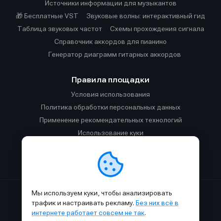
Источники информации для музыкантов
🎁 Бесплатные VST
Звуковые волны: интерактивный гид
Таблица звуковых частот
Cхемы прохождения сигнала
Справочник аккордов для пианино
Генератор диаграмм гитарных аккордов
Правила площадки
Условия использования
Политика обработки персональных данных
Применение рекомендательных технологий
Использование куки
Правила публикации материалов и общения
Правила общения в Телеграм-чате
Мы используем куки, чтобы анализировать
Сделано с
к
в
SAMESOUND
© 2015-2026.
трафик и настраивать рекламу.
Без них всё в
Использование материалов SAMESOUND разрешено только с
интернете работает совсем не так
.
обязательным указанием ссылки на
этот
сайт.