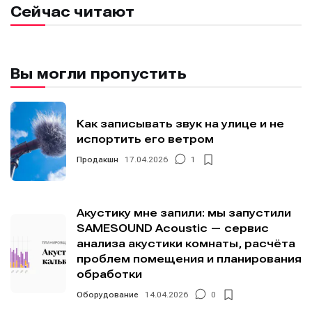
Сейчас читают
Мы в социальных сетях
Мы в социальных сетях
Вы могли пропустить
Как записывать звук на улице и не
испортить его ветром
Информация
Информация
Продакшн
17.04.2026
1
О проекте
О проекте
Реклама
Реклама
Редакционная политика (в разработке)
Редакционная политика (в разработке)
Предложение новостей
Предложение новостей
Помощь проекту
Помощь проекту
Акустику мне запили: мы запустили
SAMESOUND Acoustic — сервис
анализа акустики комнаты, расчёта
проблем помещения и планирования
обработки
Оборудование
14.04.2026
0