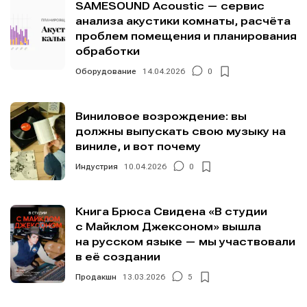
ознакомились и принимаете
ознакомились и принимаете
ознакомились и принимаете
ознакомились и принимаете
Условия использования
Условия использования
Условия использования
Условия использования
,
,
,
,
SAMESOUND Acoustic — сервис
Политику обработки персональных данных
Политику обработки персональных данных
Политику обработки персональных данных
Политику обработки персональных данных
и
и
и
и
Правила
Правила
Правила
Правила
анализа акустики комнаты, расчёта
площадки
площадки
площадки
площадки
.
.
.
.
проблем помещения и планирования
обработки
Оборудование
14.04.2026
0
Мы в социальных сетях
Мы в социальных сетях
Виниловое возрождение: вы
должны выпускать свою музыку на
виниле, и вот почему
Индустрия
10.04.2026
0
Информация
Информация
Книга Брюса Свидена «В студии
О проекте
О проекте
Реклама
Реклама
с Майклом Джексоном» вышла
Редакционная политика (в разработке)
Редакционная политика (в разработке)
на русском языке — мы участвовали
Предложение новостей
Предложение новостей
Помощь проекту
Помощь проекту
в её создании
Продакшн
13.03.2026
5