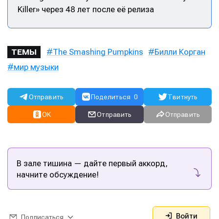
Killer» через 48 лет после её релиза
The Smashing Pumpkins
Билли Корган
ТЕМЫ
мир музыки
Отправить
Поделиться
0
Твитнуть
OK
Отправить
Отправить
В зале тишина — дайте первый аккорд,
Написание
Написание
начните обсуждение!
Исполнение
Исполнение
Продакшн
Продакшн
Войти
Подписаться