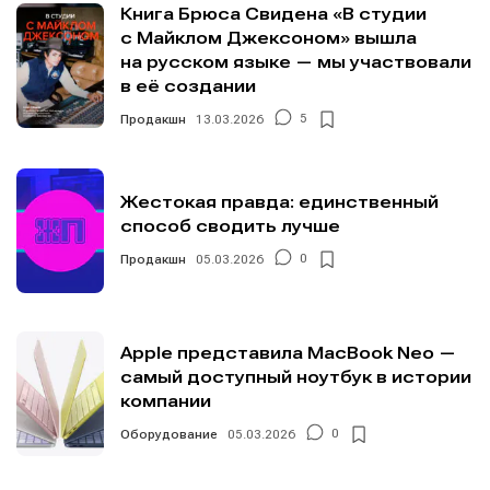
Мы в социальных сетях
Мы в социальных сетях
Книга Брюса Свидена «В студии
с Майклом Джексоном» вышла
на русском языке — мы участвовали
в её создании
Продакшн
13.03.2026
5
Информация
Информация
О проекте
О проекте
Реклама
Реклама
Жестокая правда: единственный
Редакционная политика (в разработке)
Редакционная политика (в разработке)
способ сводить лучше
Предложение новостей
Предложение новостей
Помощь проекту
Помощь проекту
Продакшн
05.03.2026
0
Apple представила MacBook Neo —
самый доступный ноутбук в истории
компании
Оборудование
05.03.2026
0