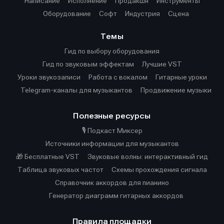
Написание
Исполнение
Продакшн
Инструменты
Оборудование
Софт
Индустрия
Сцена
Темы
Гид по выбору оборудования
Гид по звуковым эффектам
Лучшие VST
Уроки звукозаписи
Работа с вокалом
Гитарные уроки
Telegram-каналы для музыкантов
Продвижение музыки
Полезные ресурсы
🎙️ Подкаст Миксер
Источники информации для музыкантов
🎁 Бесплатные VST
Звуковые волны: интерактивный гид
Таблица звуковых частот
Cхемы прохождения сигнала
Справочник аккордов для пианино
Генератор диаграмм гитарных аккордов
Правила площадки