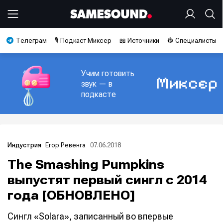
Телеграм
🎙️ Подкаст Миксер
📖 Источники
👷 Специалисты
Учим готовить
звук — в
подкасте
Егор Ревенга
07.06.2018
Индустрия
The Smashing Pumpkins
выпустят первый сингл с 2014
года [ОБНОВЛЕНО]
Сингл «Solara», записанный во впервые