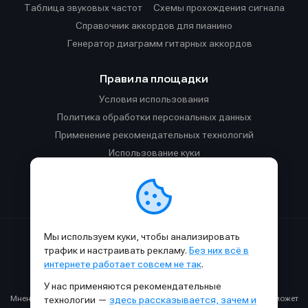
Таблица звуковых частот
Cхемы прохождения сигнала
Справочник аккордов для пианино
Генератор диаграмм гитарных аккордов
Правила площадки
Условия использования
Политика обработки персональных данных
Применение рекомендательных технологий
Использование куки
Правила публикации материалов и общения
Правила общения в Телеграм-чате
Мы используем куки, чтобы анализировать
Сделано с
к
в
SAMESOUND
© 2015-2026.
трафик и настраивать рекламу.
Без них всё в
Использование материалов SAMESOUND разрешено только с
интернете работает совсем не так
.
обязательным указанием ссылки на
этот
сайт.
У нас применяются рекомендательные
Все права на картинки и тексты принадлежат их авторам.
Мнение авторов может не совпадать с мнением редакции, которое может
технологии —
здесь рассказывается, зачем и