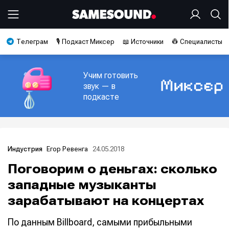
Телеграм
🎙️ Подкаст Миксер
📖 Источники
👷 Специалисты
Учим готовить
звук — в
подкасте
Егор Ревенга
24.05.2018
Индустрия
Поговорим о деньгах: сколько
западные музыканты
зарабатывают на концертах
По данным Billboard, самыми прибыльными