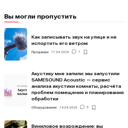
Вы могли пропустить
Мы в социальных сетях
Мы в социальных сетях
Как записывать звук на улице и не
испортить его ветром
Продакшн
17.04.2026
1
Информация
Информация
О проекте
О проекте
Реклама
Реклама
Редакционная политика (в разработке)
Редакционная политика (в разработке)
Акустику мне запили: мы запустили
Предложение новостей
Предложение новостей
Помощь проекту
Помощь проекту
SAMESOUND Acoustic — сервис
анализа акустики комнаты, расчёта
проблем помещения и планирования
обработки
Оборудование
14.04.2026
0
Виниловое возрождение: вы