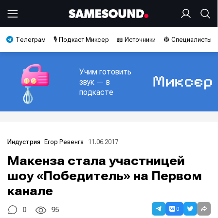
Телеграм
🎙️ Подкаст Миксер
📖 Источники
👷 Специалисты
Учим готовить
звук — в
подкасте
Егор Ревенга
11.06.2017
Индустрия
Макенза стала участницей
шоу «Победитель» на Первом
канале
0
0
95