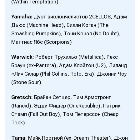
(Within Temptation)
Оборудование
Оборудование
Yamaha:
Дуэт виолончелистов 2CELLOS, Адам
Софт
Софт
Дьюс (Machine Head), Билли Коган (The
Smashing Pumpkins), Тони Конэл (No Doubt),
Индустрия
Индустрия
Маттиас Ябс (Scorpions)
Сцена
Сцена
Warwick:
Роберт Трухильо (Metallica), Рекс
Вы сможете общаться в комментариях,
Вы сможете общаться в комментариях,
Вы сможете общаться в комментариях,
Вы сможете общаться в комментариях,
Браун (ex-Pantera), Адам Клэйтон (U2), Лиланд
добавлять материалы в избранное и пользоваться
добавлять материалы в избранное и пользоваться
добавлять материалы в избранное и пользоваться
добавлять материалы в избранное и пользоваться
🎙️ Подкаст Миксер
🎙️ Подкаст Миксер
🎁 Бесплатные VST
🎁 Бесплатные VST
«Ли» Склар (Phil Collins, Toto, Era), Джонни Чоу
всеми возможностями сайта.
всеми возможностями сайта.
всеми возможностями сайта.
всеми возможностями сайта.
(Stone Sour)
📖 Источники информации
📖 Источники информации
📻 Выбираем
📻 Выбираем
оборудование
оборудование
Электронная
Электронная
Электронная
Электронная
👷 Профили специалистов
👷 Профили специалистов
почта
почта
почта
почта
Gretsch:
Брайан Сетцер, Тим Армстронг
✨ Разбираемся в
✨ Разбираемся в
Скоро тут что-то будет
Скоро тут что-то будет
эффектах
эффектах
(Rancid), Эдди Фишер (OneRepublic), Патрик
Стамп (Fall Out Boy), Том Петерссон (Cheap
Я не робот
Я не робот
Я не робот
Я не робот
❤️‍🔥 Лучшие VST
❤️‍🔥 Лучшие VST
Trick)
Продолжить
Продолжить
Продолжить
Продолжить
Предложить новость
Предложить новость
Tama:
Майк Портной (ex-Dream Theater), Джон