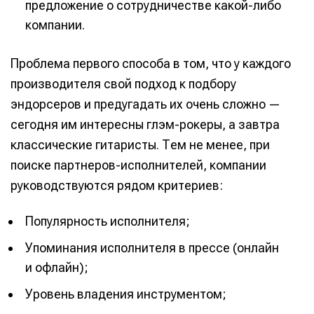
предложение о сотрудничестве какой-либо
компании.
Проблема первого способа в том, что у каждого
Информация
Информация
производителя свой подход к подбору
О проекте
О проекте
Реклама
Реклама
эндорсеров и предугадать их очень сложно —
Редакционная политика (в разработке)
Редакционная политика (в разработке)
сегодня им интересны глэм-рокеры, а завтра
Предложение новостей
Предложение новостей
Помощь проекту
Помощь проекту
классические гитаристы. Тем не менее, при
поиске партнеров-исполнителей, компании
руководствуются рядом критериев:
Популярность исполнителя;
Упоминания исполнителя в прессе (онлайн
и офлайн);
Уровень владения инструментом;