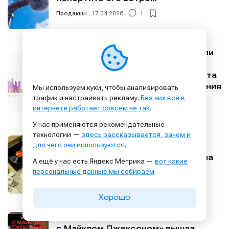
Продакшн
17.04.2026
1
Акустику мне запили: мы запустили
SAMESOUND Acoustic — сервис
анализа акустики комнаты, расчёта
проблем помещения и планирования
Мы используем куки, чтобы анализировать
обработки
трафик и настраивать рекламу.
Без них всё в
интернете работает совсем не так
.
Оборудование
14.04.2026
0
У нас применяются рекомендательные
технологии —
здесь рассказывается, зачем и
для чего они используются
.
Виниловое возрождение: вы
должны выпускать свою музыку на
А ещё у нас есть Яндекс Метрика —
вот какие
виниле, и вот почему
персональные данные мы собираем
.
Индустрия
10.04.2026
0
Хорошо
Книга Брюса Свидена «В студии
с Майклом Джексоном» вышла