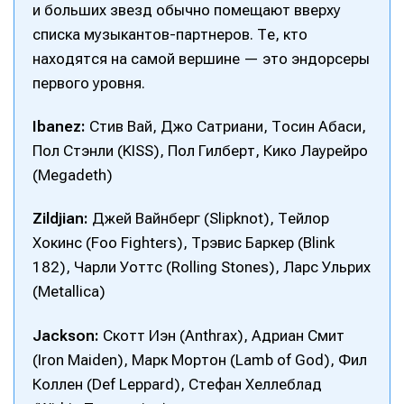
и больших звезд обычно помещают вверху
списка музыкантов-партнеров. Те, кто
находятся на самой вершине — это эндорсеры
первого уровня.
Ibanez:
Стив Вай, Джо Сатриани, Тосин Абаси,
Пол Стэнли (KISS), Пол Гилберт, Кико Лаурейро
(Megadeth)
Zildjian:
Джей Вайнберг (Slipknot), Тейлор
Хокинс (Foo Fighters), Трэвис Баркер (Blink
182), Чарли Уоттс (Rolling Stones), Ларс Ульрих
(Metallica)
Написание
Написание
Исполнение
Исполнение
Jackson:
Скотт Иэн (Anthrax), Адриан Смит
(Iron Maiden), Марк Мортон (Lamb of God), Фил
Продакшн
Продакшн
Коллен (Def Leppard), Стефан Хеллеблад
Инструменты
Инструменты