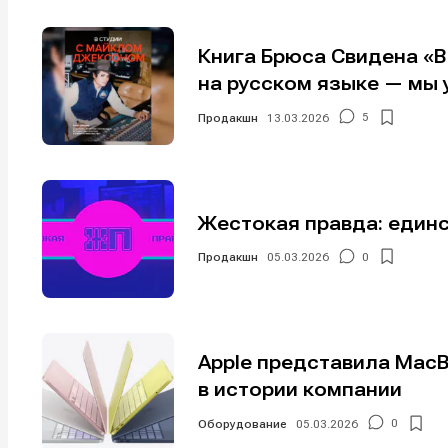
Книга Брюса Свидена «
на русском языке — мы 
Продакшн
13.03.2026
5
Жестокая правда: един
Продакшн
05.03.2026
0
Apple представила Mac
в истории компании
Оборудование
05.03.2026
0