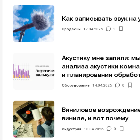
Мы в соци
Мы в соци
Как записывать звук на 
Продакшн
17.04.2026
1
Информа
Информа
О проекте
О проекте
Р
Р
Акустику мне запили: м
Помощь прое
Помощь прое
анализа акустики комн
и планирования обрабо
Оборудование
14.04.2026
0
Виниловое возрождение
виниле, и вот почему
Индустрия
10.04.2026
0