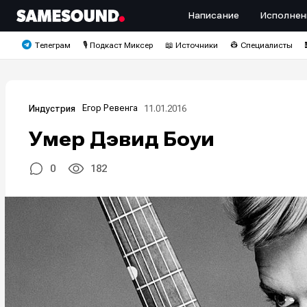
Написание
Исполнен
Телеграм
🎙️ Подкаст Миксер
📖 Источники
👷 Специалисты
Егор Ревенга
11.01.2016
Индустрия
Умер Дэвид Боуи
0
182