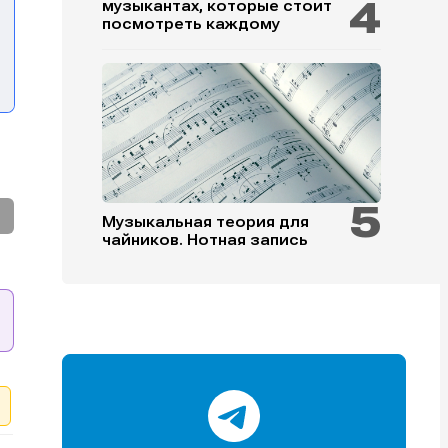
музыкантах, которые стоит
посмотреть каждому
и
и
и
и
Музыкальная теория для
чайников. Нотная запись
е
е