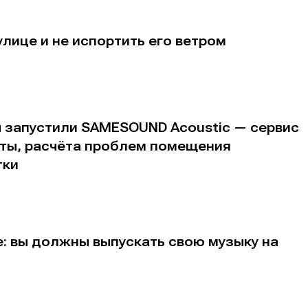
альных сетях
альных сетях
улице и не испортить его ветром
ция
ция
еклама
еклама
Редакционная политика (в разработке)
Редакционная политика (в разработке)
Предложение ново
Предложение ново
ы запустили SAMESOUND Acoustic — сервис
кту
кту
аты, расчёта проблем помещения
тки
: вы должны выпускать свою музыку на