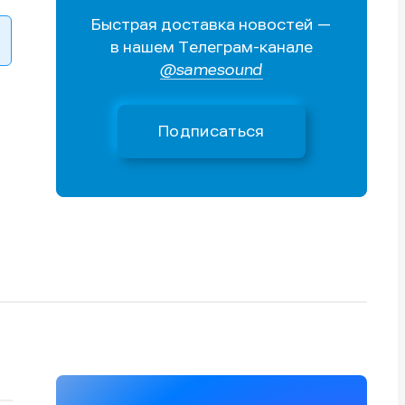
Быстрая доставка новостей —
Поиск
Поиск
Поиск
Поиск
в нашем Телеграм-канале
очник
очник
@samesound
иста
иста
Подписаться
тику
тику
тику
тику