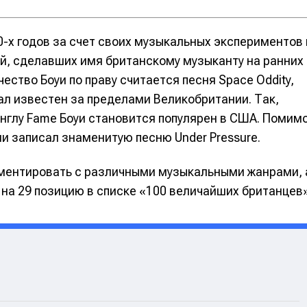
0-х годов за счет своих музыкальных экспериментов 
ий, сделавших имя британскому музыканту на ранних
ество Боуи по праву считается песня Space Oddity,
стал известен за пределами Великобритании. Так,
глу Fame Боуи становится популярен в США. Помим
ми записал знаменитую песню Under Pressure.
риментировать с различными музыкальными жанрами, 
 на 29 позицию в списке «100 величайших британцев»
е
е
ие
ие
н
н
енты
енты