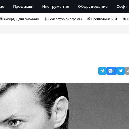
ие
Продакшн
Инструменты
Оборудование
Софт
🎹 Аккорды для пианино
🎸 Генератор диаграмм
🎁 Бесплатные VST
🔊 
0