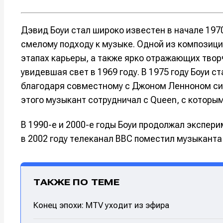
Дэвид Боуи стал широко известен в начале 197
смелому подходу к музыке. Одной из композиц
этапах карьеры, а также ярко отражающих творч
увидевшая свет в 1969 году. В 1975 году Боуи 
благодаря совместному с Джоном Ленноном син
этого музыкант сотрудничал с Queen, с которы
В 1990-е и 2000-е годы Боуи продолжал экспе
в 2002 году телеканал BBC поместил музыканта
Написани
Написани
Исполнен
Исполнен
ТАКЖЕ ПО ТЕМЕ
Продакш
Продакш
Конец эпохи: MTV уходит из эфира
Инструм
Инструм