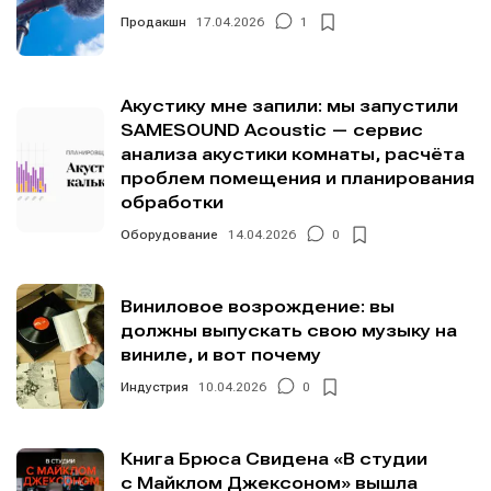
Продакшн
17.04.2026
1
Акустику мне запили: мы запустили
Написание
Написание
SAMESOUND Acoustic — сервис
анализа акустики комнаты, расчёта
Исполнение
Исполнение
проблем помещения и планирования
обработки
Продакшн
Продакшн
Оборудование
14.04.2026
0
Инструменты
Инструменты
Оборудование
Оборудование
Виниловое возрождение: вы
должны выпускать свою музыку на
Софт
Софт
виниле, и вот почему
Индустрия
Индустрия
Индустрия
10.04.2026
0
Сцена
Сцена
Книга Брюса Свидена «В студии
Вы сможете общаться в комментариях,
Вы сможете общаться в комментариях,
Вы сможете общаться в комментариях,
Вы сможете общаться в комментариях,
с Майклом Джексоном» вышла
добавлять материалы в избранное и пользоваться
добавлять материалы в избранное и пользоваться
добавлять материалы в избранное и пользоваться
добавлять материалы в избранное и пользоваться