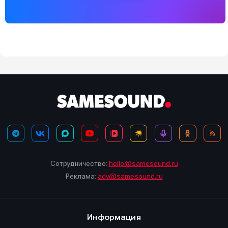
Сотрудничество:
hello@samesound.ru
Реклама:
adv@samesound.ru
Информация