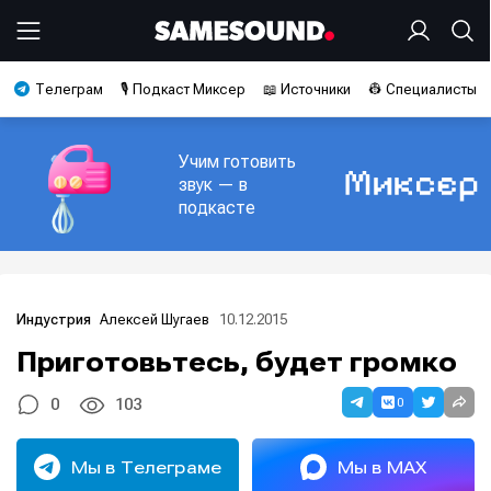
Телеграм
🎙️ Подкаст Миксер
📖 Источники
👷 Специалисты
Учим готовить
звук — в
подкасте
Алексей Шугаев
10.12.2015
Индустрия
Приготовьтесь, будет громко
0
0
103
Мы в Телеграме
Мы в MAX