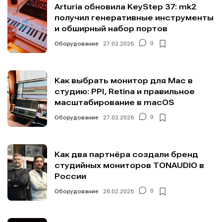
Arturia обновила KeyStep 37: mk2
получил генеративные инструменты
и обширный набор портов
Мы в социальных сетях
Мы в социальных сетях
Оборудование
27.02.2026
0
Как выбрать монитор для Mac в
студию: PPI, Retina и правильное
Информация
Информация
масштабирование в macOS
О проекте
О проекте
Реклама
Реклама
Оборудование
27.02.2026
0
Редакционная политика (в разработке)
Редакционная политика (в разработке)
Предложение новостей
Предложение новостей
Помощь проекту
Помощь проекту
Как два партнёра создали бренд
студийных мониторов TONAUDIO в
России
Оборудование
26.02.2026
0