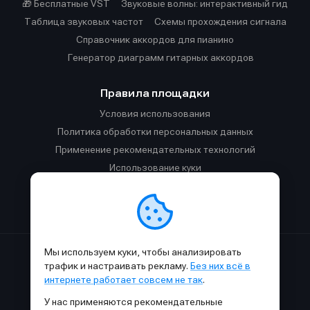
🎁 Бесплатные VST
Звуковые волны: интерактивный гид
Таблица звуковых частот
Cхемы прохождения сигнала
Справочник аккордов для пианино
Генератор диаграмм гитарных аккордов
Правила площадки
Условия использования
Политика обработки персональных данных
Применение рекомендательных технологий
Использование куки
Правила публикации материалов и общения
Правила общения в Телеграм-чате
Мы используем куки, чтобы анализировать
Сделано с
к
в
SAMESOUND
© 2015-2026.
трафик и настраивать рекламу.
Без них всё в
Использование материалов SAMESOUND разрешено только с
интернете работает совсем не так
.
обязательным указанием ссылки на
этот
сайт.
У нас применяются рекомендательные
Все права на картинки и тексты принадлежат их авторам.