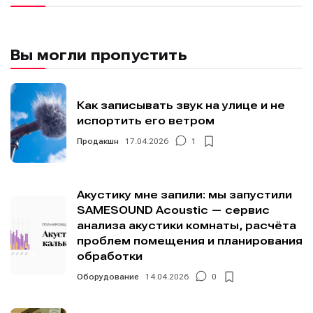
Вы могли пропустить
Как записывать звук на улице и не
испортить его ветром
Продакшн
17.04.2026
1
Акустику мне запили: мы запустили
SAMESOUND Acoustic — сервис
анализа акустики комнаты, расчёта
проблем помещения и планирования
обработки
Оборудование
14.04.2026
0
Написание
Написание