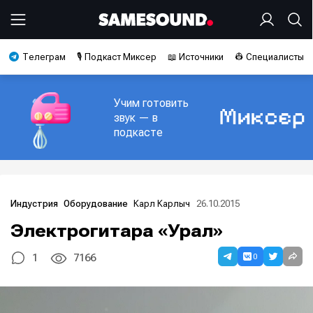
Телеграм
🎙️ Подкаст Миксер
📖 Источники
👷 Специалисты
Учим готовить
звук — в
подкасте
Карл Карлыч
26.10.2015
Индустрия
Оборудование
Электрогитара «Урал»
0
1
7166