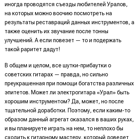
Политику обработки персональных данных
Политику обработки персональных данных
Политику обработки персональных данных
Политику обработки персональных данных
и
и
и
и
Правила
Правила
Правила
Правила
иногда проводятся съезды любителей Уралов,
площадки
площадки
площадки
площадки
.
.
.
.
на которых можно воочию посмотреть на
результаты реставраций данных инструментов, а
также оценить их звучание после тонны
улучшений. А если повезет — то и подержать
Мы в социальных сетях
Мы в социальных сетях
такой раритет дадут!
В общем и целом, все шутки-прибаутки о
советских гитарах — правда, но сильно
Информация
Информация
преукрашенная при помощи богатства различных
эпитетов. Может ли электрогитара «Урал» быть
О проекте
О проекте
Реклама
Реклама
хорошим инструментом? Да, может, но после
Редакционная политика (в разработке)
Редакционная политика (в разработке)
Предложение новостей
Предложение новостей
Помощь проекту
Помощь проекту
тщательной доработки. Поэтому, если каким-то
образом данный агрегат оказался в ваших руках,
и вы планируете играть на нем, то неплохо бы
сходить к гитарному мастеру, который доведет