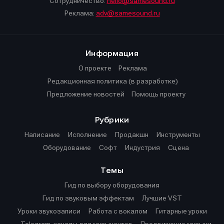
Сотрудничество:
hello@samesound.ru
Реклама:
adv@samesound.ru
Информация
О проекте
Реклама
Редакционная политика (в разработке)
Предложение новостей
Помощь проекту
Рубрики
Написание
Исполнение
Продакшн
Инструменты
Оборудование
Софт
Индустрия
Сцена
Темы
Гид по выбору оборудования
Гид по звуковым эффектам
Лучшие VST
Уроки звукозаписи
Работа с вокалом
Гитарные уроки