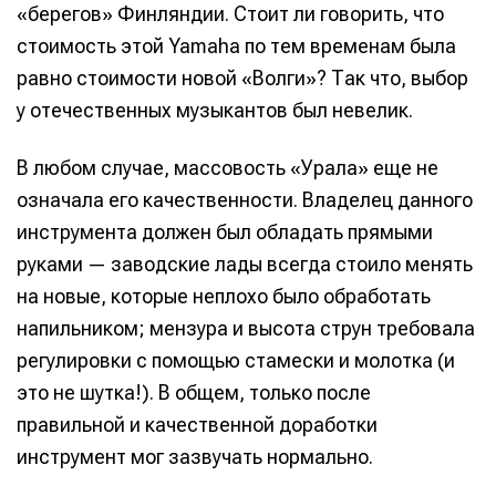
«берегов» Финляндии. Стоит ли говорить, что
Написание
Написание
стоимость этой Yamaha по тем временам была
равно стоимости новой «Волги»? Так что, выбор
Исполнение
Исполнение
у отечественных музыкантов был невелик.
Продакшн
Продакшн
В любом случае, массовость «Урала» еще не
Инструменты
Инструменты
означала его качественности. Владелец данного
Оборудование
Оборудование
инструмента должен был обладать прямыми
Софт
Софт
руками — заводские лады всегда стоило менять
на новые, которые неплохо было обработать
Индустрия
Индустрия
напильником; мензура и высота струн требовала
Сцена
Сцена
регулировки с помощью стамески и молотка (и
это не шутка!). В общем, только после
Вы сможете общаться в комментариях,
Вы сможете общаться в комментариях,
Вы сможете общаться в комментариях,
Вы сможете общаться в комментариях,
добавлять материалы в избранное и пользоваться
добавлять материалы в избранное и пользоваться
добавлять материалы в избранное и пользоваться
добавлять материалы в избранное и пользоваться
правильной и качественной доработки
🎙️ Подкаст Миксер
🎙️ Подкаст Миксер
🎁 Бесплатные VST
🎁 Бесплатные VST
всеми возможностями сайта.
всеми возможностями сайта.
всеми возможностями сайта.
всеми возможностями сайта.
инструмент мог зазвучать нормально.
📖 Источники информации
📖 Источники информации
📻 Выбираем
📻 Выбираем
оборудование
оборудование