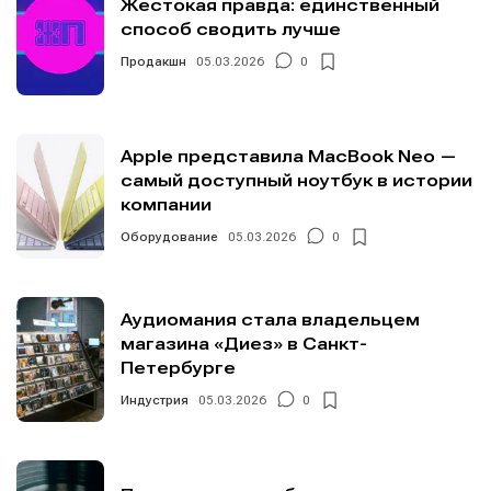
Жестокая правда: единственный
способ сводить лучше
Продакшн
05.03.2026
0
Apple представила MacBook Neo —
самый доступный ноутбук в истории
компании
Оборудование
05.03.2026
0
Аудиомания стала владельцем
магазина «Диез» в Санкт-
Петербурге
Индустрия
05.03.2026
0