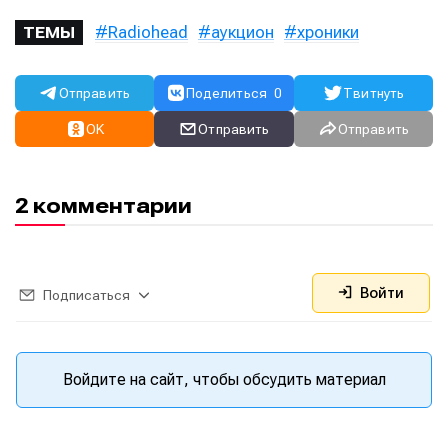
Radiohead
аукцион
хроники
ТЕМЫ
Отправить
Поделиться
0
Твитнуть
OK
Отправить
Отправить
2 комментарии
Войти
Подписаться
Написание
Написание
Войдите на сайт, чтобы обсудить материал
Исполнение
Исполнение
Продакшн
Продакшн