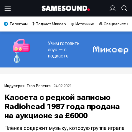
Телеграм
🎙️ Подкаст Миксер
📖 Источники
👷 Специалисты
Учим готовить
звук — в
подкасте
Егор Ревенга
24.02.2021
Индустрия
Кассета с редкой записью
Radiohead 1987 года продана
на аукционе за £6000
Плёнка содержит музыку, которую группа играла