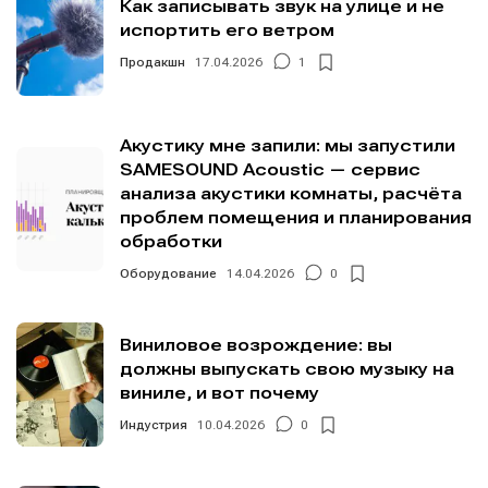
Мы в социальных сетях
Мы в социальных сетях
Как записывать звук на улице и не
испортить его ветром
Продакшн
17.04.2026
1
Информация
Информация
Акустику мне запили: мы запустили
SAMESOUND Acoustic — сервис
О проекте
О проекте
Реклама
Реклама
анализа акустики комнаты, расчёта
Редакционная политика (в разработке)
Редакционная политика (в разработке)
проблем помещения и планирования
Предложение новостей
Предложение новостей
Помощь проекту
Помощь проекту
обработки
Оборудование
14.04.2026
0
Виниловое возрождение: вы
должны выпускать свою музыку на
виниле, и вот почему
Индустрия
10.04.2026
0