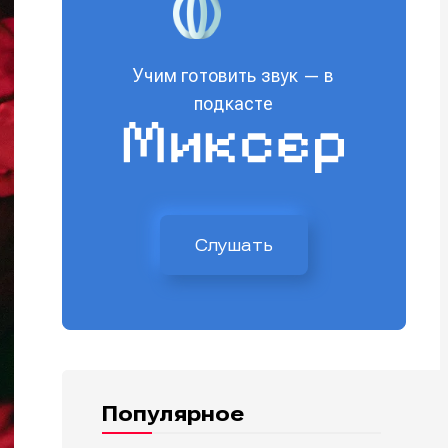
Учим готовить звук — в
подкасте
Слушать
Популярное