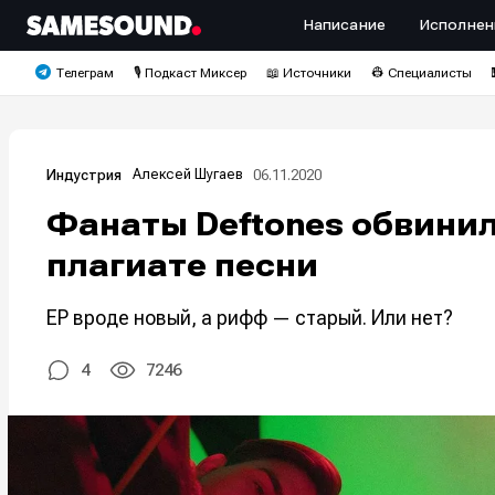
Написание
Исполнен
Телеграм
🎙️ Подкаст Миксер
📖 Источники
👷 Специалисты
Алексей Шугаев
06.11.2020
Индустрия
Фанаты Deftones обвинили
плагиате песни
EP вроде новый, а рифф — старый. Или нет?
4
7246