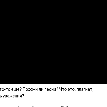
альных сетях
альных сетях
ция
ция
еклама
еклама
Редакционная политика (в разработке)
Редакционная политика (в разработке)
Предложение ново
Предложение ново
кту
кту
о-то ещё? Похожи ли песни? Что это, плагиат,
ь уважения?