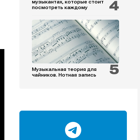
музыкантах, которые стоит
посмотреть каждому
и
и
и
и
Музыкальная теория для
чайников. Нотная запись
е
е