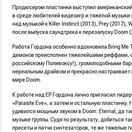
Продюсером пластинки выступил американский
в среде любителей видеоигр и тяжёлой музыки 
над музыкой к Killer Instinct (2013), Prey (2017)
после выпуска саундтрека к перезапуску Doom (2
Работа Гордона особенно вдохновила Bring Me T
демонов преисполнен тяжелейшими риффами, 
российскому Поливоксу!), громоподобными бар
нереальным драйвом и прекрасно настраивает 
мире Doom.
Написани
Написани
К работе над EP Гордона лично пригласил лиде
Исполнен
Исполнен
«Parasite Eve», а затем и остальную пластинку
удивился мощным звуком в Doom: Eternal, да та
Продакш
Продакш
музыке группы. Судя по результату, добиться т
Инструм
Инструм
пресеты и патчи синтезаторов, те же тяжёлые г