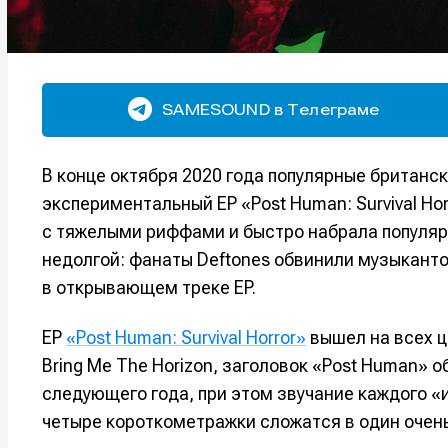
SAMESOUND в Телеграме
В конце октября 2020 года популярные британск
экспериментальный EP «Post Human: Survival Ho
с тяжелыми риффами и быстро набрала популяр
недолгой: фанаты Deftones обвинили музыкантов
в открывающем треке EP.
EP
«Post Human: Survival Horror»
вышел на всех ц
Bring Me The Horizon, заголовок «Post Human» 
следующего года, при этом звучание каждого «
четыре короткометражки сложатся в один оче