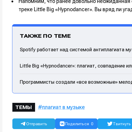
Напомним, что ранее довольно неожиданная 
треке Little Big «Hypnodancer». Вы вряд ли у
ТАКЖЕ ПО ТЕМЕ
Spotify работает над системой антиплагиата м
Little Big «Hypnodancer»: плагиат, совпадение 
Программисты создали «все возможные» мелод
плагиат в музыке
ТЕМЫ
Отправить
Поделиться
0
Твитнуть