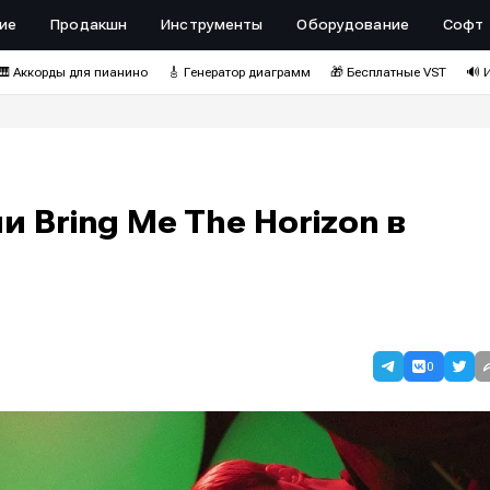
ие
Продакшн
Инструменты
Оборудование
Софт
🎹 Аккорды для пианино
🎸 Генератор диаграмм
🎁 Бесплатные VST
🔊 
 Bring Me The Horizon в
0