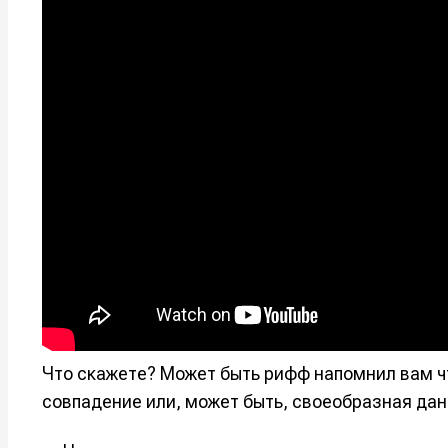
Мы в соци
Мы в соци
Информа
Информа
О проекте
О проекте
Р
Р
Помощь прое
Помощь прое
Что скажете? Может быть рифф напомнил вам чт
совпадение или, может быть, своеобразная дан