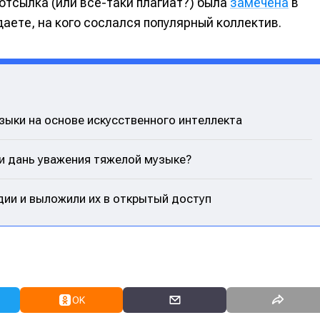
отсылка (или всё-таки плагиат?) была
замечена
в
гадаете, на кого сослался популярный коллектив.
узыки на основе искусственного интеллекта
или дань уважения тяжелой музыке?
ии и выложили их в открытый доступ
OK