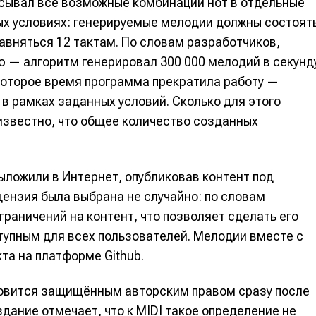
сывал все возможные комбинации нот в отдельные
ых условиях: генерируемые мелодии должны состоят
авняться 12 тактам. По словам разработчиков,
 — алгоритм генерировал 300 000 мелодий в секунд
которое время программа прекратила работу —
в рамках заданных условий. Сколько для этого
известно, что общее количество созданных
ыложили в Интернет, опубликовав контент под
цензия была выбрана не случайно: по словам
е
е
раничений на контент, что позволяет сделать его
упным для всех пользователей. Мелодии вместе с
ие
ие
та на платформе Github.
н
н
новится защищённым авторским правом сразу после
енты
енты
здание отмечает, что к MIDI такое определение не