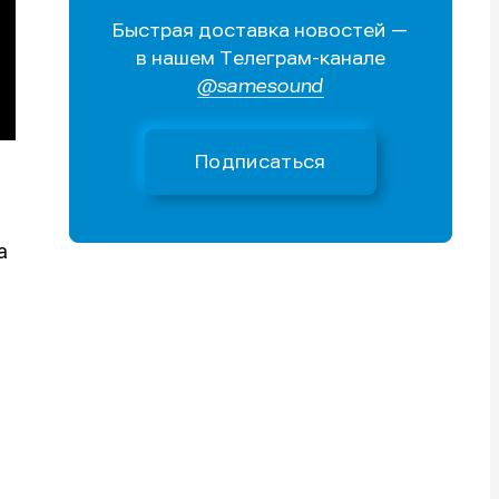
Быстрая доставка новостей —
Поиск
Поиск
Поиск
Поиск
в нашем Телеграм-канале
очник
очник
@samesound
иста
иста
Подписаться
а
тику
тику
тику
тику