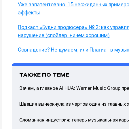
Уже запатентовано: 15 неожиданных примеро
Мы в соци
Мы в соци
эффекты
Подкаст «Будни продюсера» № 2: как управля
нарушение (спойлер: ничем хорошим)
Информа
Информа
О проекте
О проекте
Р
Р
Совпадение? Не думаем, или Плагиат в музы
Помощь прое
Помощь прое
ТАКЖЕ ПО ТЕМЕ
Зачем, а главное AI HUA: Warner Music Group 
Швеция вычеркнула из чартов один из главных 
Сломанная индустрия: теперь музыкальная карь