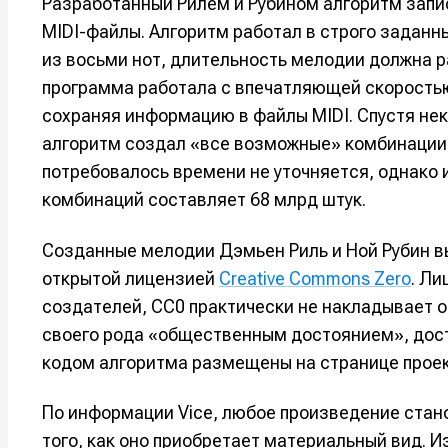
Разработанный Рилем и Рубином алгоритм запи
MIDI-файлы. Алгоритм работал в строго заданн
из восьми нот, длительность мелодии должна р
программа работала с впечатляющей скоростью
сохраняя информацию в файлы MIDI. Спустя не
алгоритм создал «все возможные» комбинации 
потребовалось времени не уточняется, однако 
комбинаций составляет 68 млрд штук.
Созданные мелодии Дэмьен Риль и Ной Рубин в
открытой лицензией
Creative Commons Zero
. Ли
Написани
Написани
создателей, CC0 практически не накладывает ог
своего рода «общественным достоянием», дост
Исполнен
Исполнен
кодом алгоритма размещены на странице проек
Продакш
Продакш
По информации Vice, любое произведение ста
Инструм
Инструм
того, как оно приобретает материальный вид. И