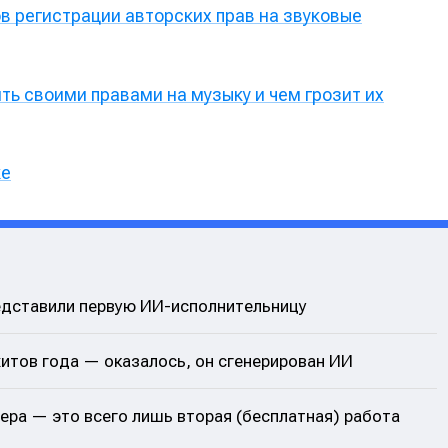
в регистрации авторских прав на звуковые
альных сетях
альных сетях
ть своими правами на музыку и чем грозит их
ция
ция
еклама
еклама
Редакционная политика (в разработке)
Редакционная политика (в разработке)
Предложение ново
Предложение ново
ке
кту
кту
представили первую ИИ-исполнительницу
хитов года — оказалось, он сгенерирован ИИ
ера — это всего лишь вторая (бесплатная) работа