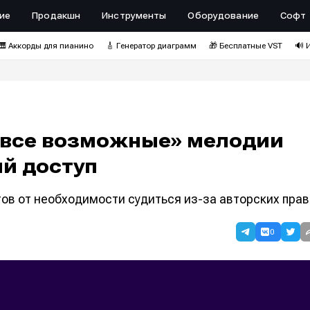
ие
Продакшн
Инструменты
Оборудование
Софт
🎹 Аккорды для пианино
🎸 Генератор диаграмм
🎁 Бесплатные VST
🔊 
«все возможные» мелодии
й доступ
ов от необходимости судиться из-за авторских прав
0