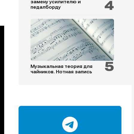
замену усилителю и
педалборду
и
и
и
и
Музыкальная теория для
чайников. Нотная запись
е
е