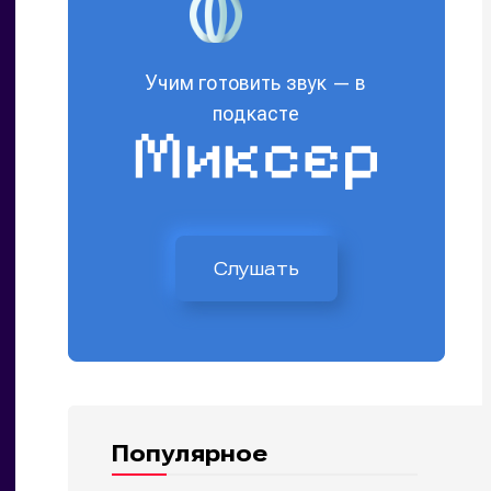
Учим готовить звук — в
подкасте
Слушать
Популярное