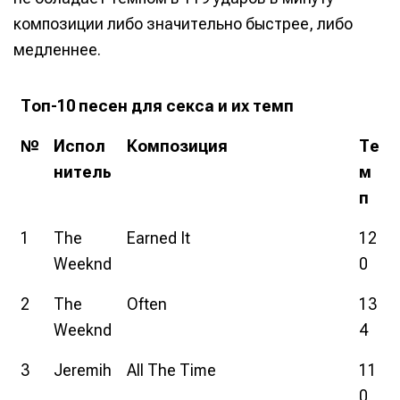
композиции либо значительно быстрее, либо
медленнее.
Топ-10 песен для секса и их темп
№
Испол
Композиция
Те
нитель
м
п
1
The
Earned It
12
Weeknd
0
2
The
Often
13
Weeknd
4
3
Jeremih
All The Time
11
0