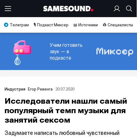
Телеграм
🎙️ Подкаст Миксер
📖 Источники
👷 Специалисты
Учим готовить
звук — в
подкасте
Егор Ревенга
20.07.2020
Индустрия
Исследователи нашли самый
популярный темп музыки для
занятий сексом
Задумаете написать любовный чувственный