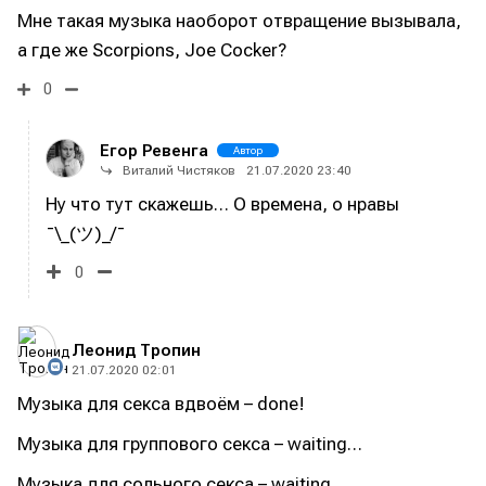
Мне такая музыка наоборот отвращение вызывала,
а где же Scorpions, Joe Cocker?
0
Егор Ревенга
Автор
Виталий Чистяков
21.07.2020 23:40
Ну что тут скажешь… О времена, о нравы
¯\_(ツ)_/¯
0
Леонид Тропин
21.07.2020 02:01
Музыка для секса вдвоём – done!
Музыка для группового секса – waiting…
Музыка для сольного секса – waiting…