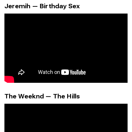
Jeremih — Birthday Sex
Написание
Написание
The Weeknd — The Hills
Исполнение
Исполнение
Продакшн
Продакшн
Инструменты
Инструменты
Оборудование
Оборудование