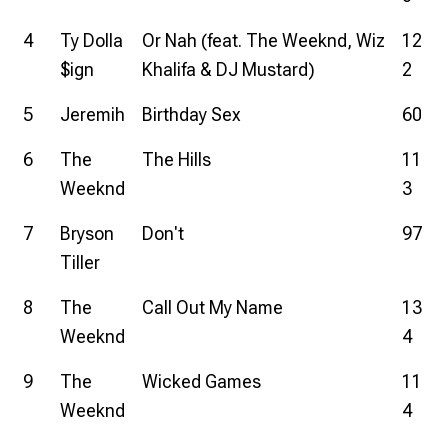
4
Ty Dolla
Or Nah (feat. The Weeknd, Wiz
12
$ign
Khalifa & DJ Mustard)
2
5
Jeremih
Birthday Sex
60
6
The
The Hills
11
Weeknd
3
7
Bryson
Don't
97
Tiller
8
The
Call Out My Name
13
Weeknd
4
9
The
Wicked Games
11
Weeknd
4