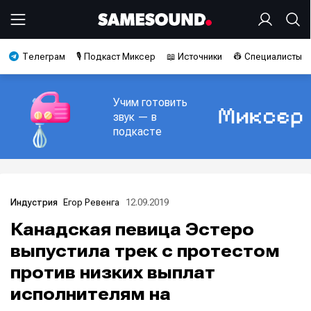
Телеграм
🎙️ Подкаст Миксер
📖 Источники
👷 Специалисты
Учим готовить
звук — в
подкасте
Егор Ревенга
12.09.2019
Индустрия
Канадская певица Эстеро
выпустила трек с протестом
против низких выплат
исполнителям на