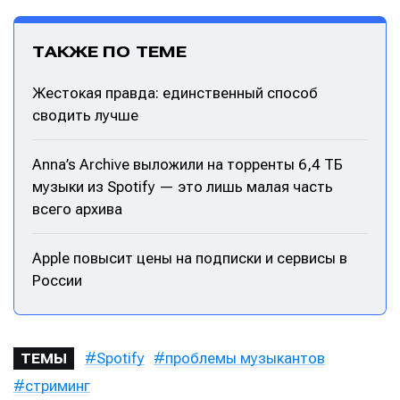
ознакомились и принимаете
ознакомились и принимаете
ознакомились и принимаете
ознакомились и принимаете
Условия использования
Условия использования
Условия использования
Условия использования
,
,
,
,
Политику обработки персональных данных
Политику обработки персональных данных
Политику обработки персональных данных
Политику обработки персональных данных
и
и
и
и
Правила
Правила
Правила
Правила
площадки
площадки
площадки
площадки
.
.
.
.
ТАКЖЕ ПО ТЕМЕ
Жестокая правда: единственный способ
сводить лучше
Мы в социальных сетях
Мы в социальных сетях
Anna’s Archive выложили на торренты 6,4 ТБ
музыки из Spotify — это лишь малая часть
всего архива
Информация
Информация
Apple повысит цены на подписки и сервисы в
О проекте
О проекте
Реклама
Реклама
России
Редакционная политика (в разработке)
Редакционная политика (в разработке)
Предложение новостей
Предложение новостей
Помощь проекту
Помощь проекту
Spotify
проблемы музыкантов
ТЕМЫ
стриминг