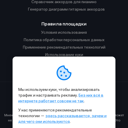
Справочник аккордов для пианино
Генератор диаграмм гитарных аккордов
Правила площадки
Условия использования
Политика обработки персональных данных
Применение рекомендательных технологий
Использование куки
Правила публикации материалов и общения
Правила общения в Телеграм-чате
Мы используем куки, чтобы анализировать
Сделано с
к
в
SAMESOUND
© 2015-2026.
трафик и настраивать рекламу.
Без них всё в
Использование материалов SAMESOUND разрешено только с
интернете работает совсем не так
.
обязательным указанием ссылки на
этот
сайт.
У нас применяются рекомендательные
Все права на картинки и тексты принадлежат их авторам.
Мнение авторов может не совпадать с мнением редакции, которое может
технологии —
здесь рассказывается, зачем и
не совпадать с вашим мнением и меняться с течением времени. Это
для чего они используются
.
нормально.