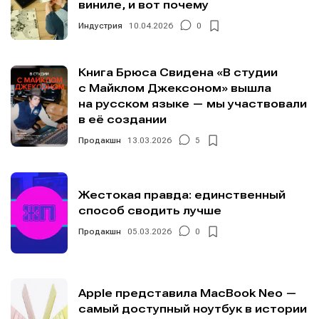
виниле, и вот почему
Редакционная политика (в разработке)
Редакционная политика (в разработке)
Индустрия
10.04.2026
0
Предложение новостей
Предложение новостей
Помощь проекту
Помощь проекту
Книга Брюса Свидена «В студии
с Майклом Джексоном» вышла
на русском языке — мы участвовали
в её создании
Продакшн
13.03.2026
5
Жестокая правда: единственный
способ сводить лучше
Продакшн
05.03.2026
0
Apple представила MacBook Neo —
самый доступный ноутбук в истории