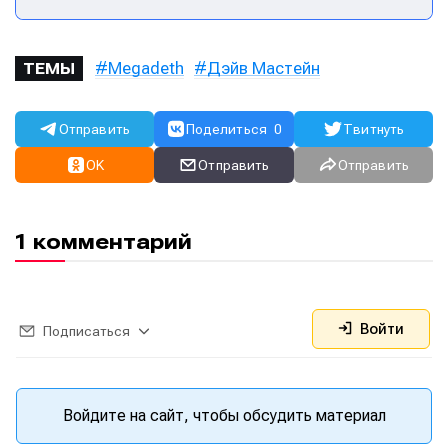
Megadeth
Дэйв Мастейн
ТЕМЫ
Отправить
Поделиться
0
Твитнуть
OK
Отправить
Отправить
Написание
Написание
Исполнение
Исполнение
1 комментарий
Продакшн
Продакшн
Инструменты
Инструменты
Войти
Оборудование
Оборудование
Подписаться
Софт
Софт
Индустрия
Индустрия
Войдите на сайт, чтобы обсудить материал