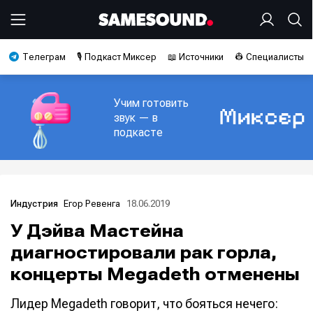
Телеграм
🎙️ Подкаст Миксер
📖 Источники
👷 Специалисты
Учим готовить
звук — в
подкасте
Егор Ревенга
18.06.2019
Индустрия
У Дэйва Мастейна
диагностировали рак горла,
концерты Megadeth отменены
Лидер Megadeth говорит, что бояться нечего: