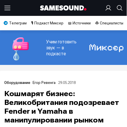
Телеграм
🎙️ Подкаст Миксер
📖 Источники
👷 Специалисты
Учим готовить
звук — в
подкасте
Егор Ревенга
29.05.2018
Оборудование
Кошмарят бизнес:
Великобритания подозревает
Fender и Yamaha в
манипулировании рынком