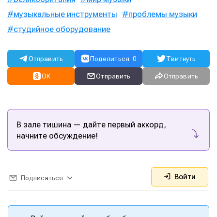
музыкальные инструменты
проблемы музыки
студийное оборудование
Отправить
Поделиться
0
Твитнуть
OK
Отправить
Отправить
В зале тишина — дайте первый аккорд,
начните обсуждение!
Написание
Написание
Исполнение
Исполнение
Войти
Подписаться
Продакшн
Продакшн
Инструменты
Инструменты