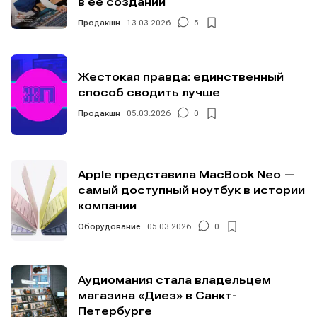
в её создании
Продакшн
13.03.2026
5
Информация
Информация
Жестокая правда: единственный
О проекте
О проекте
Реклама
Реклама
способ сводить лучше
Редакционная политика (в разработке)
Редакционная политика (в разработке)
Продакшн
05.03.2026
0
Предложение новостей
Предложение новостей
Помощь проекту
Помощь проекту
Apple представила MacBook Neo —
самый доступный ноутбук в истории
компании
Оборудование
05.03.2026
0
Аудиомания стала владельцем
магазина «Диез» в Санкт-
Петербурге