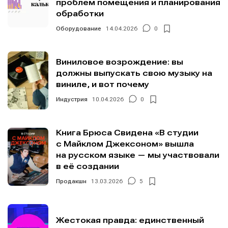
проблем помещения и планирования
обработки
Информация
Информация
Оборудование
14.04.2026
0
О проекте
О проекте
Реклама
Реклама
Редакционная политика (в разработке)
Редакционная политика (в разработке)
Предложение новостей
Предложение новостей
Помощь проекту
Помощь проекту
Виниловое возрождение: вы
должны выпускать свою музыку на
виниле, и вот почему
Индустрия
10.04.2026
0
Книга Брюса Свидена «В студии
с Майклом Джексоном» вышла
на русском языке — мы участвовали
в её создании
Продакшн
13.03.2026
5
Жестокая правда: единственный