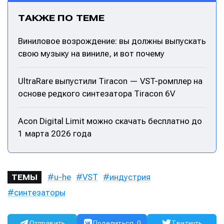
ТАКЖЕ ПО ТЕМЕ
Виниловое возрождение: вы должны выпускать
свою музыку на виниле, и вот почему
UltraRare выпустили Tiracon — VST-ромплер на
основе редкого синтезатора Tiracon 6V
Acon Digital Limit можно скачать бесплатно до
Написание
Написание
1 марта 2026 года
Исполнение
Исполнение
Продакшн
Продакшн
u-he
VST
индустрия
ТЕМЫ
Инструменты
Инструменты
синтезаторы
Оборудование
Оборудование
Отправить
Поделиться
0
Твитнуть