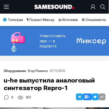
Телеграм
🎙️ Подкаст Миксер
📖 Источники
👷 Специалисты
Учим готовить
звук — в
подкасте
Егор Ревенга
07.12.2016
Оборудование
u-he выпустила аналоговый
синтезатор Repro-1
0
0
431