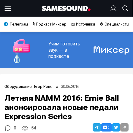
Телеграм
🎙️ Подкаст Миксер
📖 Источники
👷 Специалисты
Учим готовить
звук — в
подкасте
Егор Ревенга
30.06.2016
Оборудование
Летняя NAMM 2016: Ernie Ball
анонсировала новые педали
Expression Series
0
0
54