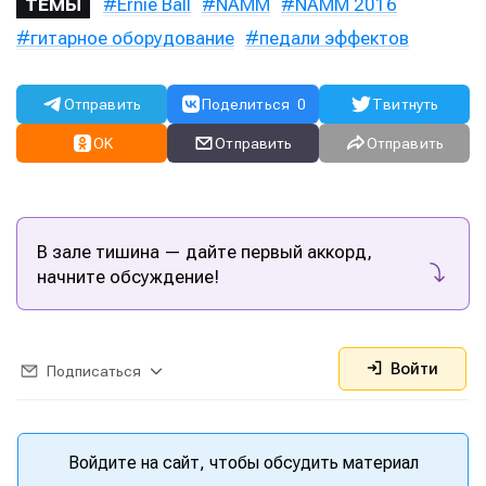
Ernie Ball
NAMM
NAMM 2016
ТЕМЫ
гитарное оборудование
педали эффектов
Отправить
Поделиться
0
Твитнуть
OK
Отправить
Отправить
В зале тишина — дайте первый аккорд,
начните обсуждение!
Написание
Написание
Исполнение
Исполнение
Войти
Подписаться
Продакшн
Продакшн
Инструменты
Инструменты
Войдите на сайт, чтобы обсудить материал