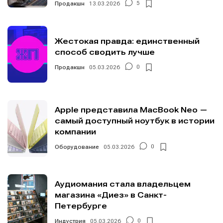
Продакшн
13.03.2026
5
Информация
Информация
Жестокая правда: единственный
способ сводить лучше
О проекте
О проекте
Реклама
Реклама
Продакшн
05.03.2026
0
Редакционная политика (в разработке)
Редакционная политика (в разработке)
Предложение новостей
Предложение новостей
Помощь проекту
Помощь проекту
Apple представила MacBook Neo —
самый доступный ноутбук в истории
компании
Оборудование
05.03.2026
0
Аудиомания стала владельцем
магазина «Диез» в Санкт-
Петербурге
Индустрия
05.03.2026
0