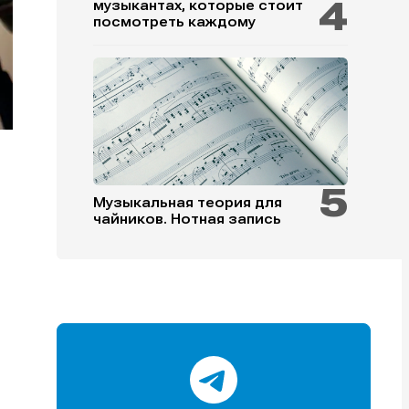
музыкантах, которые стоит
посмотреть каждому
и
и
и
и
Музыкальная теория для
чайников. Нотная запись
е
е