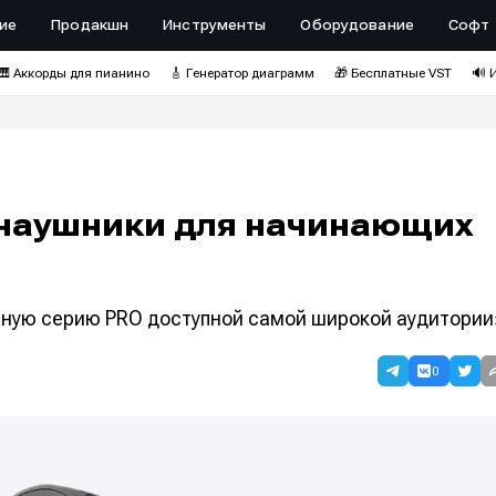
ие
Продакшн
Инструменты
Оборудование
Софт
🎹 Аккорды для пианино
🎸 Генератор диаграмм
🎁 Бесплатные VST
🔊 
 наушники для начинающих
ную серию PRO доступной самой широкой аудитории
0