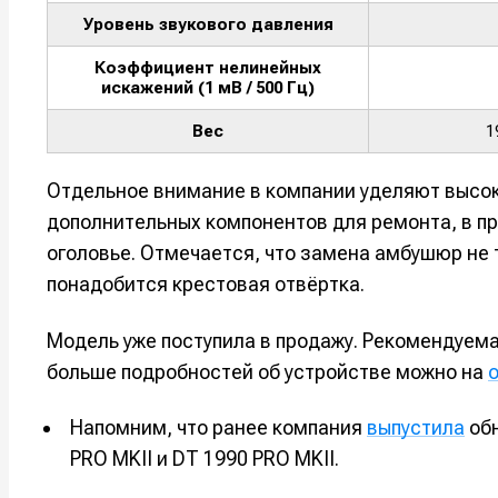
Мы в соци
Мы в соци
Уровень звукового давления
Коэффициент нелинейных
искажений (1 мВ / 500 Гц)
Вес
1
Информа
Информа
Отдельное внимание в компании уделяют высо
О проекте
О проекте
Р
Р
дополнительных компонентов для ремонта, в п
Помощь прое
Помощь прое
оголовье. Отмечается, что замена амбушюр не 
понадобится крестовая отвёртка.
Модель уже поступила в продажу. Рекомендуема
больше подробностей об устройстве можно на
Напомним, что ранее компания
выпустила
обн
PRO MKII и DT 1990 PRO MKII.