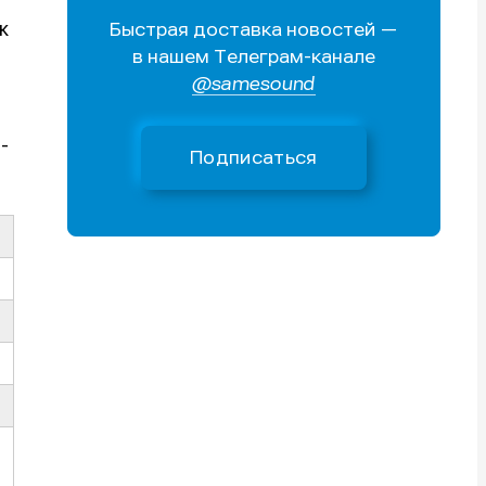
к
Быстрая доставка новостей —
Поиск
Поиск
Поиск
Поиск
в нашем Телеграм-канале
очник
очник
@samesound
иста
иста
-
Подписаться
тику
тику
тику
тику