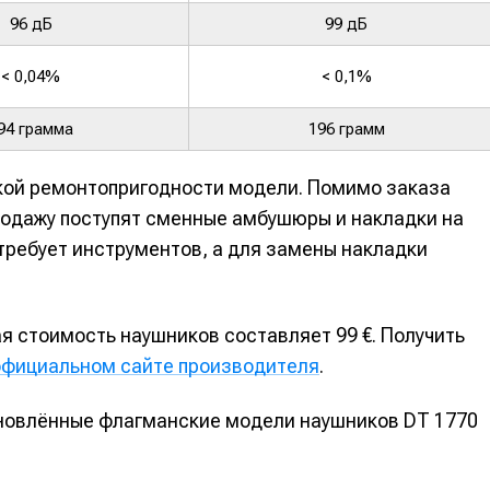
альных сетях
альных сетях
96 дБ
99 дБ
< 0,04%
< 0,1%
94 грамма
196 грамм
ция
ция
кой ремонтопригодности модели. Помимо заказа
еклама
еклама
Редакционная политика (в разработке)
Редакционная политика (в разработке)
Предложение ново
Предложение ново
родажу поступят сменные амбушюры и накладки на
кту
кту
требует инструментов, а для замены накладки
я стоимость наушников составляет 99 €. Получить
официальном сайте производителя
.
овлённые флагманские модели наушников DT 1770