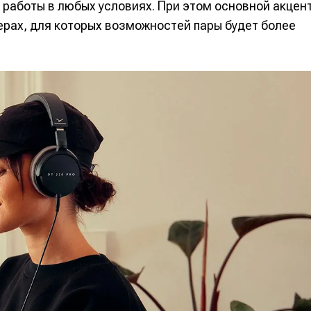
работы в любых условиях. При этом основной акцен
рах, для которых возможностей пары будет более
е
е
ие
ие
н
н
енты
енты