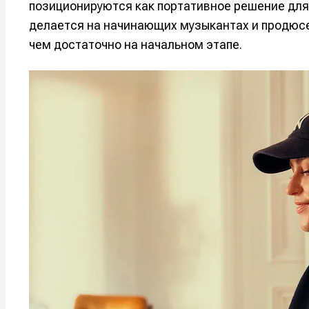
позиционируются как портативное решение для 
делается на начинающих музыкантах и продюсе
чем достаточно на начальном этапе.
Написани
Написани
Исполнен
Исполнен
Продакш
Продакш
Инструм
Инструм