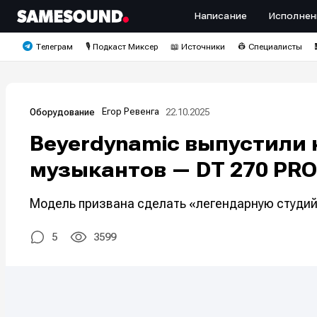
Написание
Исполнен
Телеграм
🎙️ Подкаст Миксер
📖 Источники
👷 Специалисты
Егор Ревенга
22.10.2025
Оборудование
Beyerdynamic выпустили
музыкантов — DT 270 PRO
Модель призвана сделать «легендарную студий
5
3599