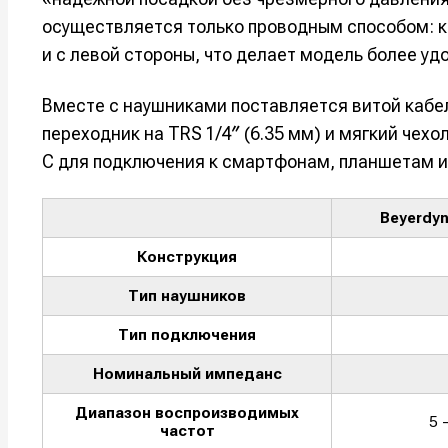
осуществляется только проводным способом: к
Например, 
Например, 
Например, 
Например, 
и с левой стороны, что делает модель более уд
Изу
Изу
зву
зву
Войти
Войти
Войти
Войти
Вместе с наушниками поставляется витой кабель
вол
вол
переходник на TRS 1/4″ (6.35 мм) и мягкий че
Войти
Войти
Войти
Войти
C для подключения к смартфонам, планшетам 
Beyerdyn
Нажимая на 
Нажимая на 
Нажимая на 
Нажимая на 
Конструкция
подтверждае
подтверждае
подтверждае
подтверждае
обработки п
обработки п
обработки п
обработки п
Тип наушников
Тип подключения
Номинальный импеданс
Диапазон воспроизводимых
5 
частот