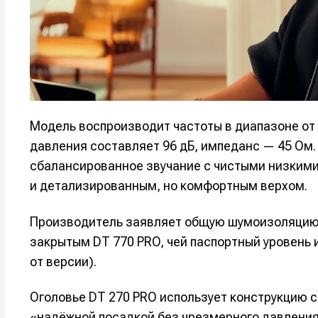
Оборудо
Оборудо
Софт
Софт
Индустри
Индустри
Сцена
Сцена
Модель воспроизводит частоты в диапазоне от 
давления составляет 96 дБ, импеданс — 45 Ом.
Вы сможете
Вы сможете
Вы сможете
Вы сможете
сбалансированное звучание с чистыми низкими
🎙️ Подкаст
🎙️ Подкаст
пользовать
пользовать
пользовать
пользовать
и детализированным, но комфортным верхом.
📖 Источни
📖 Источни
Электронная
Электронная
Электронная
Электронная
👷 Профили
👷 Профили
Производитель заявляет общую шумоизоляцию н
почта
почта
почта
почта
Скоро тут 
Скоро тут 
закрытым DT 770 PRO, чей паспортный уровень 
от версии).
Я не ро
Я не ро
Я не ро
Я не ро
Предло
Предло
Оголовье DT 270 PRO использует конструкцию 
«надёжной посадкой без чрезмерного давления