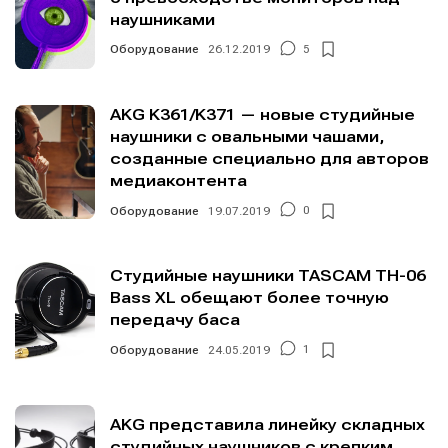
наушниками
Оборудование
26.12.2019
5
AKG K361/K371 — новые студийные
наушники с овальными чашами,
созданные специально для авторов
медиаконтента
Оборудование
19.07.2019
0
Студийные наушники TASCAM TH-06
Написание
Написание
Bass XL обещают более точную
передачу баса
Исполнение
Исполнение
Оборудование
24.05.2019
1
Продакшн
Продакшн
Инструменты
Инструменты
AKG представила линейку складных
Оборудование
Оборудование
студийных наушников с крепким