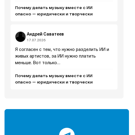
Почему делать музыку вместе с ИИ
опасно — юридически и творчески
Информация
Информация
О проекте
О проекте
Реклама
Реклама
Андрей Саватеев
Редакционная политика (в разработке)
Редакционная политика (в разработке)
17.07.2026
Предложение новостей
Предложение новостей
Помощь проекту
Помощь проекту
Я согласен с тем, что нужно разделить ИИ и
живых артистов, за ИИ нужно платить
меньше. Вот только…
Почему делать музыку вместе с ИИ
опасно — юридически и творчески