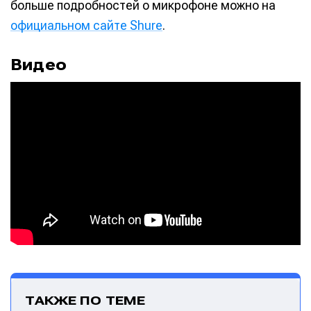
больше подробностей о микрофоне можно на
официальном сайте Shure
.
Видео
Написание
Написание
Исполнение
Исполнение
Продакшн
Продакшн
Инструменты
Инструменты
Оборудование
Оборудование
Софт
Софт
ТАКЖЕ ПО ТЕМЕ