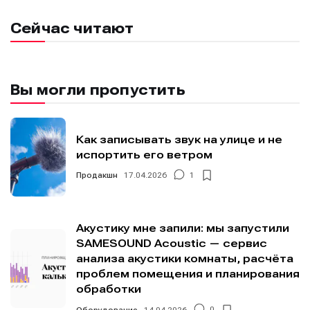
Информация
Информация
О проекте
О проекте
Реклама
Реклама
Сейчас читают
Редакционная политика (в разработке)
Редакционная политика (в разработке)
Предложение новостей
Предложение новостей
Помощь проекту
Помощь проекту
Вы могли пропустить
Как записывать звук на улице и не
испортить его ветром
Продакшн
17.04.2026
1
Акустику мне запили: мы запустили
SAMESOUND Acoustic — сервис
анализа акустики комнаты, расчёта
проблем помещения и планирования
обработки
Оборудование
14.04.2026
0