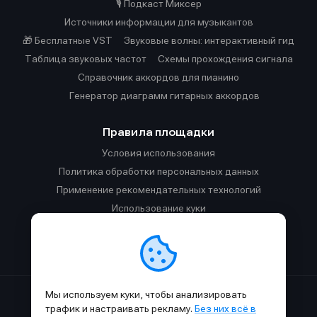
🎙️ Подкаст Миксер
Источники информации для музыкантов
🎁 Бесплатные VST
Звуковые волны: интерактивный гид
Таблица звуковых частот
Cхемы прохождения сигнала
Справочник аккордов для пианино
Генератор диаграмм гитарных аккордов
Правила площадки
Условия использования
Политика обработки персональных данных
Применение рекомендательных технологий
Использование куки
Правила публикации материалов и общения
Правила общения в Телеграм-чате
Мы используем куки, чтобы анализировать
Сделано с
к
в
SAMESOUND
© 2015-2026.
трафик и настраивать рекламу.
Без них всё в