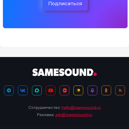
Подписаться
Сотрудничество:
hello@samesound.ru
Реклама:
adv@samesound.ru