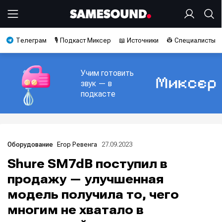
Телеграм
🎙️ Подкаст Миксер
📖 Источники
👷 Специалисты
Учим готовить
звук — в
подкасте
Егор Ревенга
27.09.2023
Оборудование
Shure SM7dB поступил в
продажу — улучшенная
модель получила то, чего
многим не хватало в