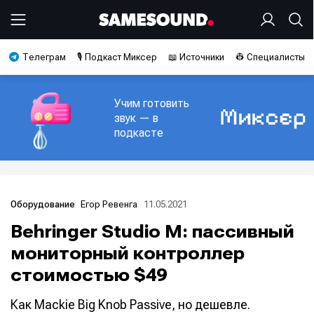
Телеграм
🎙️ Подкаст Миксер
📖 Источники
👷 Специалисты
Учим готовить
звук — в
подкасте
Егор Ревенга
11.05.2021
Оборудование
Behringer Studio M: пассивный
мониторный контроллер
стоимостью $49
Как Mackie Big Knob Passive, но дешевле.