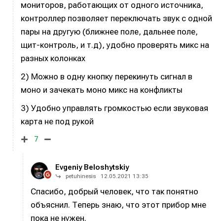
мониторов, работающих от одного источника,
Продакшн
Продакшн
контроллер позволяет переключать звук с одной
Инструменты
Инструменты
пары на другую (ближнее поле, дальнее поле,
щит-контроль, и т.д), удобно проверять микс на
Оборудование
Оборудование
разных колонках
Софт
Софт
2) Можно в одну кнопку перекинуть сигнал в
Индустрия
Индустрия
моно и зачекать моно микс на конфликты
Сцена
Сцена
3) Удобно управлять громкостью если звуковая
карта не под рукой
Вы сможете общаться в комментариях,
Вы сможете общаться в комментариях,
Вы сможете общаться в комментариях,
Вы сможете общаться в комментариях,
добавлять материалы в избранное и пользоваться
добавлять материалы в избранное и пользоваться
добавлять материалы в избранное и пользоваться
добавлять материалы в избранное и пользоваться
7
🎙️ Подкаст Миксер
🎙️ Подкаст Миксер
🎁 Бесплатные VST
🎁 Бесплатные VST
всеми возможностями сайта.
всеми возможностями сайта.
всеми возможностями сайта.
всеми возможностями сайта.
📖 Источники информации
📖 Источники информации
📻 Выбираем
📻 Выбираем
Evgeniy Beloshytskiy
оборудование
оборудование
Электронная
Электронная
Электронная
Электронная
petuhinesis
12.05.2021 13:35
👷 Профили специалистов
👷 Профили специалистов
почта
почта
почта
почта
✨ Разбираемся в
✨ Разбираемся в
Спасибо, добрый человек, что так понятно
Скоро тут что-то будет
Скоро тут что-то будет
эффектах
эффектах
объяснил. Теперь знаю, что этот прибор мне
Я не робот
Я не робот
Я не робот
Я не робот
❤️‍🔥 Лучшие VST
❤️‍🔥 Лучшие VST
пока не нужен.