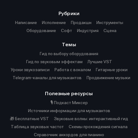
Рубрики
Написание
Исполнение
Продакшн
Инструменты
Оборудование
Софт
Индустрия
Сцена
Темы
Гид по выбору оборудования
Гид по звуковым эффектам
Лучшие VST
Уроки звукозаписи
Работа с вокалом
Гитарные уроки
Telegram-каналы для музыкантов
Продвижение музыки
Полезные ресурсы
🎙️ Подкаст Миксер
Источники информации для музыкантов
🎁 Бесплатные VST
Звуковые волны: интерактивный гид
Таблица звуковых частот
Cхемы прохождения сигнала
Справочник аккордов для пианино