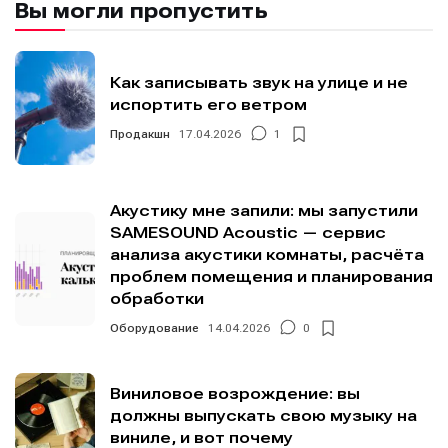
Вы могли пропустить
Мы в социальных сетях
Мы в социальных сетях
Как записывать звук на улице и не
испортить его ветром
Продакшн
17.04.2026
1
Информация
Информация
О проекте
О проекте
Реклама
Реклама
Акустику мне запили: мы запустили
Редакционная политика (в разработке)
Редакционная политика (в разработке)
SAMESOUND Acoustic — сервис
анализа акустики комнаты, расчёта
Предложение новостей
Предложение новостей
Помощь проекту
Помощь проекту
проблем помещения и планирования
обработки
Оборудование
14.04.2026
0
Виниловое возрождение: вы
должны выпускать свою музыку на
виниле, и вот почему