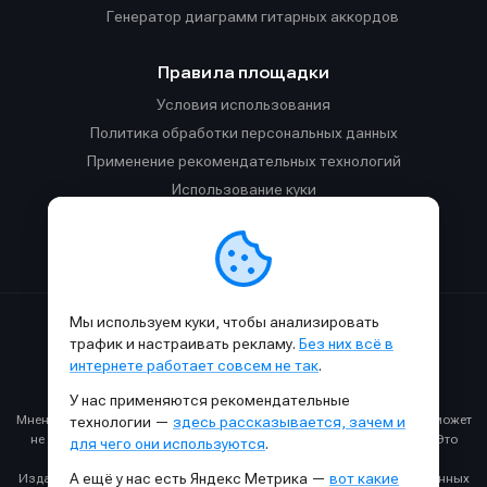
Генератор диаграмм гитарных аккордов
Правила площадки
Условия использования
Политика обработки персональных данных
Применение рекомендательных технологий
Использование куки
Правила публикации материалов и общения
Правила общения в Телеграм-чате
Мы используем куки, чтобы анализировать
Сделано с
к
в
SAMESOUND
© 2015-2026.
трафик и настраивать рекламу.
Без них всё в
Использование материалов SAMESOUND разрешено только с
интернете работает совсем не так
.
обязательным указанием ссылки на
этот
сайт.
У нас применяются рекомендательные
Все права на картинки и тексты принадлежат их авторам.
Мнение авторов может не совпадать с мнением редакции, которое может
технологии —
здесь рассказывается, зачем и
не совпадать с вашим мнением и меняться с течением времени. Это
для чего они используются
.
нормально.
А ещё у нас есть Яндекс Метрика —
вот какие
Издание может получать комиссию от покупки товаров, представленных