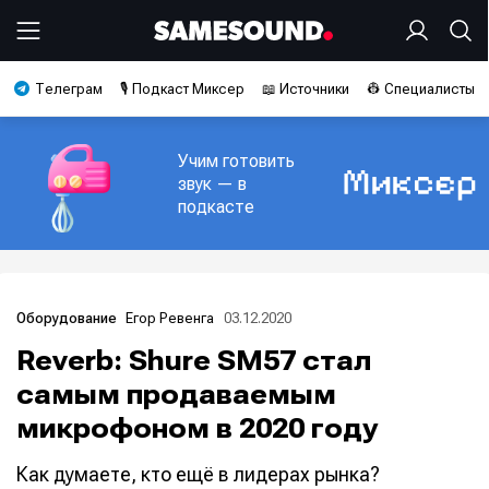
Телеграм
🎙️ Подкаст Миксер
📖 Источники
👷 Специалисты
Учим готовить
звук — в
подкасте
Егор Ревенга
03.12.2020
Оборудование
Reverb: Shure SM57 стал
самым продаваемым
микрофоном в 2020 году
Как думаете, кто ещё в лидерах рынка?