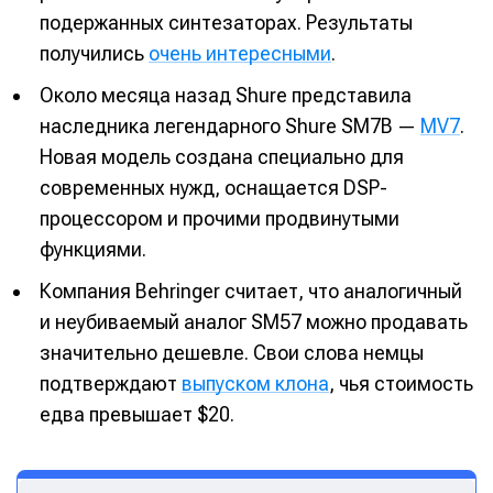
Написание
Написание
подержанных синтезаторах. Результаты
получились
очень интересными
.
Исполнение
Исполнение
Около месяца назад Shure представила
Продакшн
Продакшн
наследника легендарного Shure SM7B —
MV7
.
Инструменты
Инструменты
Новая модель создана специально для
современных нужд, оснащается DSP-
Оборудование
Оборудование
процессором и прочими продвинутыми
Софт
Софт
функциями.
Индустрия
Индустрия
Компания Behringer считает, что аналогичный
и неубиваемый аналог SM57 можно продавать
Сцена
Сцена
значительно дешевле. Свои слова немцы
Вы сможете общаться в комментариях,
Вы сможете общаться в комментариях,
Вы сможете общаться в комментариях,
Вы сможете общаться в комментариях,
подтверждают
выпуском клона
, чья стоимость
добавлять материалы в избранное и пользоваться
добавлять материалы в избранное и пользоваться
добавлять материалы в избранное и пользоваться
добавлять материалы в избранное и пользоваться
🎙️ Подкаст Миксер
🎙️ Подкаст Миксер
🎁 Бесплатные VST
🎁 Бесплатные VST
едва превышает $20.
всеми возможностями сайта.
всеми возможностями сайта.
всеми возможностями сайта.
всеми возможностями сайта.
📖 Источники информации
📖 Источники информации
📻 Выбираем
📻 Выбираем
оборудование
оборудование
Электронная
Электронная
Электронная
Электронная
👷 Профили специалистов
👷 Профили специалистов
почта
почта
почта
почта