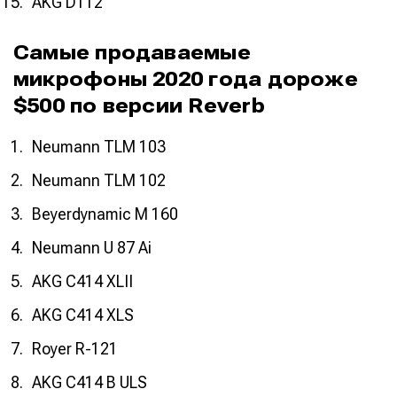
AKG D112
Самые продаваемые
микрофоны 2020 года дороже
$500 по версии Reverb
Neumann TLM 103
Neumann TLM 102
Beyerdynamic M 160
Neumann U 87 Ai
AKG C414 XLII
AKG C414 XLS
Royer R-121
AKG C414 B ULS