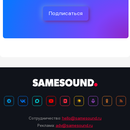
Подписаться
Сотрудничество:
hello@samesound.ru
Реклама:
adv@samesound.ru