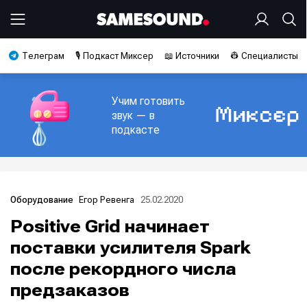
Телеграм
🎙️ Подкаст Миксер
📖 Источники
👷 Специалисты
Учим готовить
звук — в
подкасте
Егор Ревенга
25.02.2020
Оборудование
Positive Grid начинает
поставки усилителя Spark
после рекордного числа
предзаказов