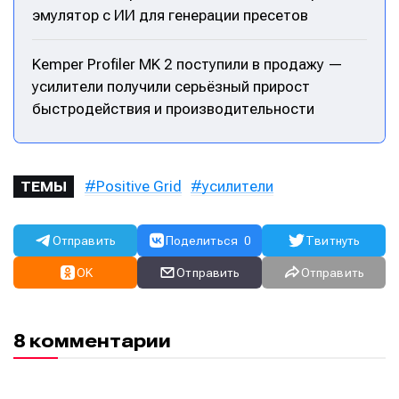
эмулятор с ИИ для генерации пресетов
Kemper Profiler MK 2 поступили в продажу —
усилители получили серьёзный прирост
быстродействия и производительности
Написание
Написание
Positive Grid
усилители
ТЕМЫ
Исполнение
Исполнение
Продакшн
Продакшн
Отправить
Поделиться
0
Твитнуть
Инструменты
Инструменты
OK
Отправить
Отправить
Оборудование
Оборудование
Софт
Софт
8 комментарии
Индустрия
Индустрия