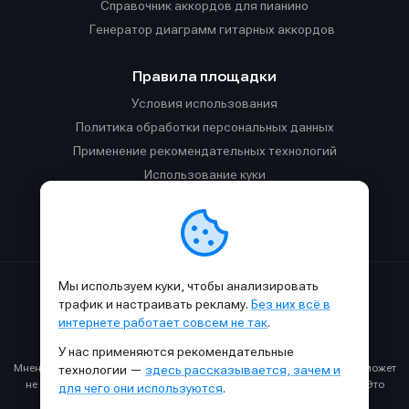
Справочник аккордов для пианино
Генератор диаграмм гитарных аккордов
Правила площадки
Условия использования
Политика обработки персональных данных
Применение рекомендательных технологий
Использование куки
Правила публикации материалов и общения
Правила общения в Телеграм-чате
Мы используем куки, чтобы анализировать
Сделано с
к
в
SAMESOUND
© 2015-2026.
трафик и настраивать рекламу.
Без них всё в
Использование материалов SAMESOUND разрешено только с
интернете работает совсем не так
.
обязательным указанием ссылки на
этот
сайт.
У нас применяются рекомендательные
Все права на картинки и тексты принадлежат их авторам.
Мнение авторов может не совпадать с мнением редакции, которое может
технологии —
здесь рассказывается, зачем и
не совпадать с вашим мнением и меняться с течением времени. Это
для чего они используются
.
нормально.