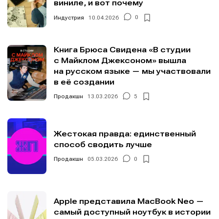
виниле, и вот почему
Индустрия
10.04.2026
0
Книга Брюса Свидена «В студии
с Майклом Джексоном» вышла
на русском языке — мы участвовали
в её создании
Продакшн
13.03.2026
5
Жестокая правда: единственный
способ сводить лучше
Продакшн
05.03.2026
0
Apple представила MacBook Neo —
самый доступный ноутбук в истории