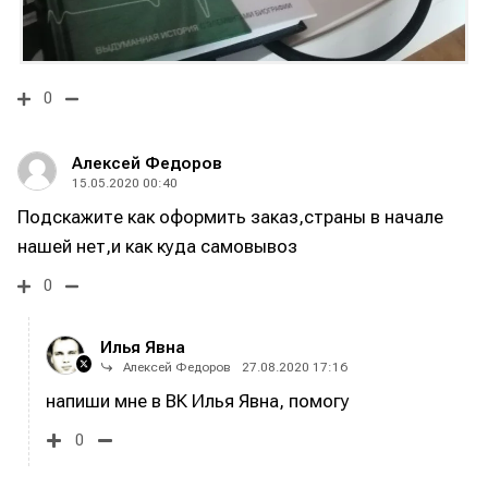
Редакционная политика (в разработке)
Редакционная политика (в разработке)
Предложение новостей
Предложение новостей
Помощь проекту
Помощь проекту
0
Алексей Федоров
15.05.2020 00:40
Подскажите как оформить заказ,страны в начале
нашей нет,и как куда самовывоз
0
Илья Явна
Алексей Федоров
27.08.2020 17:16
напиши мне в ВК Илья Явна, помогу
0