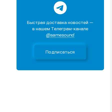
Быстрая доставка новостей —
в нашем Телеграм-канале
@samesound
Подписаться
и
и
и
и
е
е