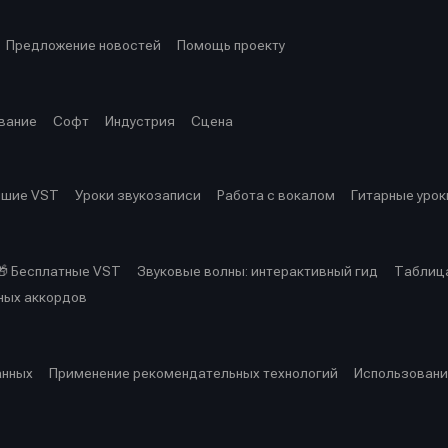
Предложение новостей
Помощь проекту
вание
Софт
Индустрия
Сцена
чшие VST
Уроки звукозаписи
Работа с вокалом
Гитарные урок
🎁 Бесплатные VST
Звуковые волны: интерактивный гид
Таблица
ных аккордов
анных
Применение рекомендательных технологий
Использовани