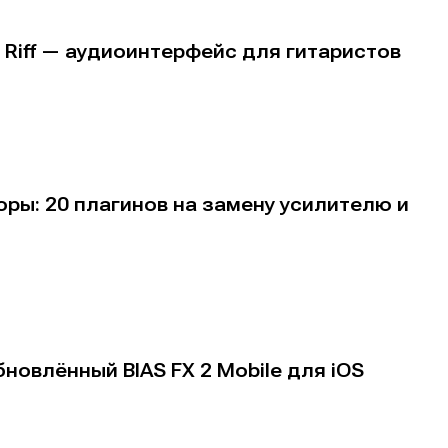
н
н
а Riff — аудиоинтерфейс для гитаристов
енты
енты
вание
вание
я
я
ры: 20 плагинов на замену усилителю и
 общаться в комментариях, добавлять материалы в избранное 
 общаться в комментариях, добавлять материалы в избранное 
 общаться в комментариях, добавлять материалы в избранное 
 общаться в комментариях, добавлять материалы в избранное 
 Миксер
 Миксер
🎁 Бесплатные VST
🎁 Бесплатные VST
ся всеми возможностями сайта.
ся всеми возможностями сайта.
ся всеми возможностями сайта.
ся всеми возможностями сайта.
ки информации
ки информации
📻 Выбираем оборудовани
📻 Выбираем оборудовани
бновлённый BIAS FX 2 Mobile для iOS
 специалистов
 специалистов
✨ Разбираемся в эффектах
✨ Разбираемся в эффектах
что-то будет
что-то будет
❤️‍🔥 Лучшие VST
❤️‍🔥 Лучшие VST