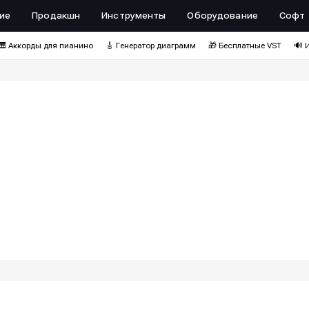
ие
Продакшн
Инструменты
Оборудование
Софт
🎹 Аккорды для пианино
🎸 Генератор диаграмм
🎁 Бесплатные VST
🔊 