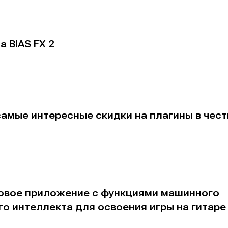
а BIAS FX 2
альных сетях
альных сетях
ция
ция
амые интересные скидки на плагины в чест
еклама
еклама
Редакционная политика (в разработке)
Редакционная политика (в разработке)
Предложение ново
Предложение ново
кту
кту
— новое приложение с функциями машинного
го интеллекта для освоения игры на гитаре