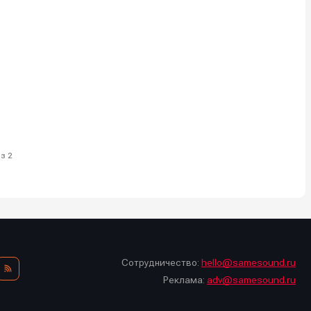
з 2
Сотрудничество:
hello@samesound.ru
Реклама:
adv@samesound.ru