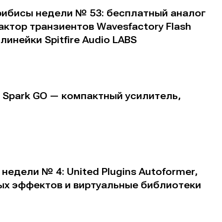
рибисы недели № 53: бесплатный аналог
актор транзиентов Wavesfactory Flash
инейки Spitfire Audio LABS
а Spark GO — компактный усилитель,
едели № 4: United Plugins Autoformer,
х эффектов и виртуальные библиотеки
е
е
ие
ие