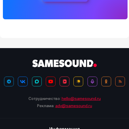
Сотрудничество:
hello@samesound.ru
Реклама:
adv@samesound.ru
Информация