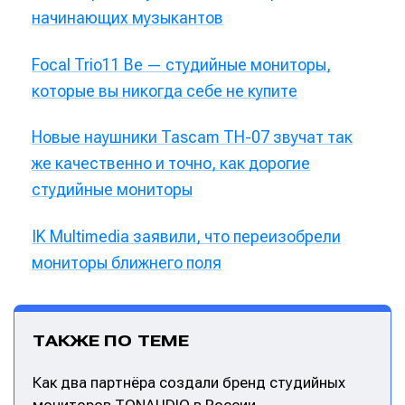
начинающих музыкантов
Focal Trio11 Be — студийные мониторы,
которые вы никогда себе не купите
Новые наушники Tascam TH-07 звучат так
же качественно и точно, как дорогие
Написание
Написание
студийные мониторы
Исполнение
Исполнение
IK Multimedia заявили, что переизобрели
Продакшн
Продакшн
мониторы ближнего поля
Инструменты
Инструменты
Оборудование
Оборудование
ТАКЖЕ ПО ТЕМЕ
Софт
Софт
Как два партнёра создали бренд студийных
Индустрия
Индустрия