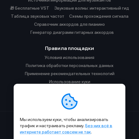
🎁 Бесплатные VST
Звуковые волны: интерактивный гид
Таблица звуковых частот
Cхемы прохождения сигнала
Справочник аккордов для пианино
Генератор диаграмм гитарных аккордов
Правила площадки
Условия использования
Политика обработки персональных данных
Применение рекомендательных технологий
Использование куки
Правила публикации материалов и общения
Правила общения в Телеграм-чате
Мы используем куки, чтобы анализировать
Сделано с
к
в
SAMESOUND
© 2015-2026.
трафик и настраивать рекламу.
Без них всё в
Использование материалов SAMESOUND разрешено только с
интернете работает совсем не так
.
обязательным указанием ссылки на
этот
сайт.