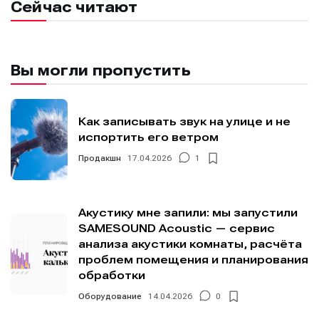
Сейчас читают
О проекте
О проекте
Реклама
Реклама
Редакционная политика (в разработке)
Редакционная политика (в разработке)
Предложение новостей
Предложение новостей
Помощь проекту
Помощь проекту
Вы могли пропустить
Как записывать звук на улице и не
испортить его ветром
Продакшн
17.04.2026
1
Акустику мне запили: мы запустили
SAMESOUND Acoustic — сервис
анализа акустики комнаты, расчёта
проблем помещения и планирования
обработки
Оборудование
14.04.2026
0