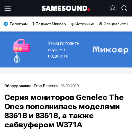
Телеграм
🎙️ Подкаст Миксер
📖 Источники
👷 Специалисты
Учим готовить
звук — в
подкасте
Егор Ревенга
06.09.2019
Оборудование
Серия мониторов Genelec The
Ones пополнилась моделями
8361B и 8351B, а также
сабвуфером W371A