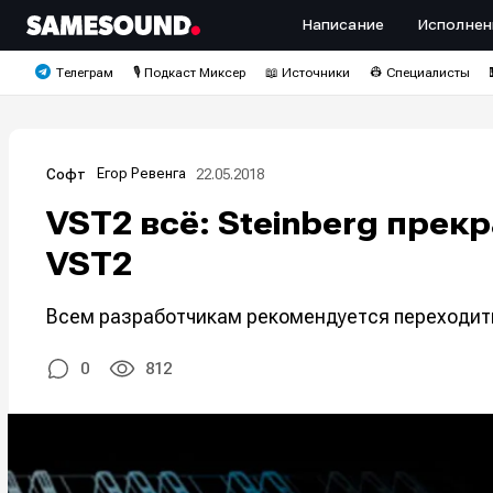
Написание
Исполнен
Телеграм
🎙️ Подкаст Миксер
📖 Источники
👷 Специалисты
Егор Ревенга
22.05.2018
Софт
VST2 всё: Steinberg пре
VST2
Всем разработчикам рекомендуется переходить
0
812