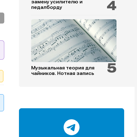
замену усилителю и
педалборду
и
и
и
и
Музыкальная теория для
чайников. Нотная запись
е
е