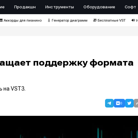
ие
Продакшн
Инструменты
Оборудование
Софт
🎹 Аккорды для пианино
🎸 Генератор диаграмм
🎁 Бесплатные VST
🔊 
кращает поддержку формата
 на VST3.
0