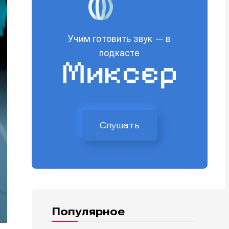
Учим готовить звук — в
подкасте
Слушать
Популярное