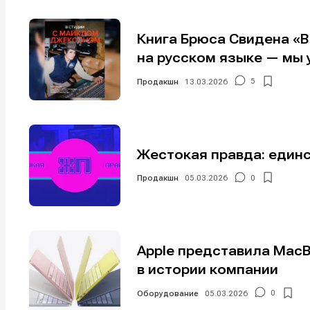
Книга Брюса Свидена «
на русском языке — мы 
Продакшн
13.03.2026
5
Жестокая правда: един
Продакшн
05.03.2026
0
Apple представила Mac
в истории компании
Оборудование
05.03.2026
0