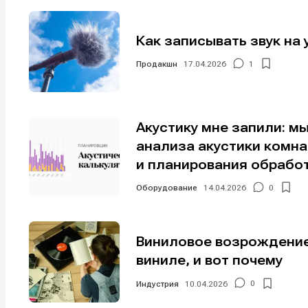
Мы в соци
Мы в соци
Как записывать звук на 
Продакшн
17.04.2026
1
Информа
Информа
О проекте
О проекте
Р
Р
Акустику мне запили: м
Помощь прое
Помощь прое
анализа акустики комн
и планирования обрабо
Оборудование
14.04.2026
0
Виниловое возрождение
виниле, и вот почему
Индустрия
10.04.2026
0