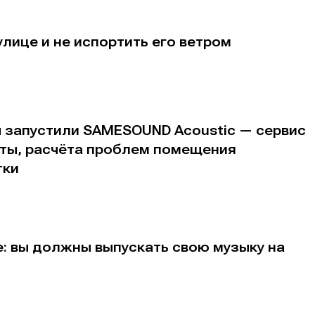
альных сетях
альных сетях
улице и не испортить его ветром
ция
ция
еклама
еклама
Редакционная политика (в разработке)
Редакционная политика (в разработке)
Предложение ново
Предложение ново
ы запустили SAMESOUND Acoustic — сервис
кту
кту
аты, расчёта проблем помещения
тки
: вы должны выпускать свою музыку на