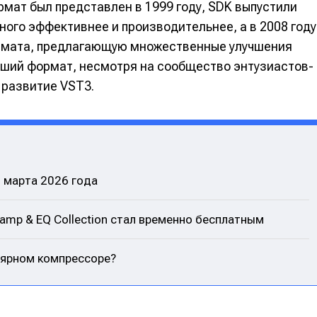
рмат был представлен в 1999 году, SDK выпустили
ного эффективнее и производительнее, а в 2008 году
ормата, предлагающую множественные улучшения
ший формат, несмотря на сообщество энтузиастов-
 развитие VST3.
1 марта 2026 года
е
е
eamp & EQ Collection стал временно бесплатным
ие
ие
улярном компрессоре?
н
н
енты
енты