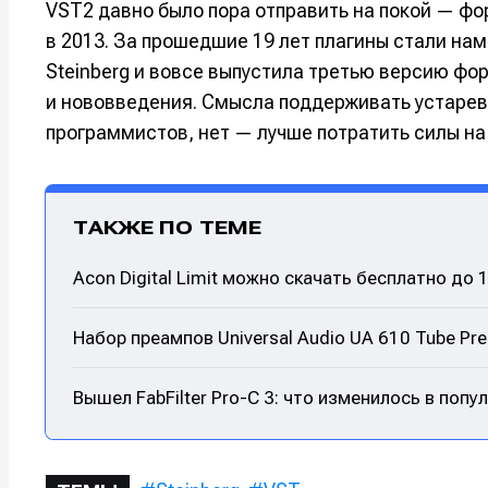
VST2 давно было пора отправить на покой — фо
в 2013. За прошедшие 19 лет плагины стали нам
Steinberg и вовсе выпустила третью версию ф
и нововведения. Смысла поддерживать устарев
программистов, нет — лучше потратить силы на
ТАКЖЕ ПО ТЕМЕ
Acon Digital Limit можно скачать бесплатно до 
Написани
Написани
Набор преампов Universal Audio UA 610 Tube Pr
Исполнен
Исполнен
Вышел FabFilter Pro-C 3: что изменилось в поп
Продакш
Продакш
Инструм
Инструм