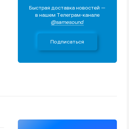
Быстрая доставка новостей —
Поиск
Поиск
Поиск
Поиск
в нашем Телеграм-канале
очник
очник
@samesound
иста
иста
Подписаться
тику
тику
тику
тику