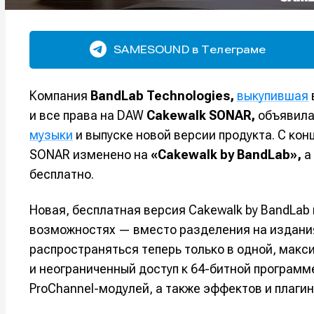
SAMESOUND в Телеграме
Компания
BandLab Technologies,
выкупившая
и все права на DAW
Cakewalk SONAR,
объявила
музыки
и выпуске новой версии продукта. С ко
SONAR изменено на
«Cakewalk by BandLab»,
а
бесплатно.
Новая, бесплатная версия Cakewalk by BandLab
возможностях — вместо разделения на издания Ho
распространяться теперь только в одной, макс
и неограниченный доступ к 64-битной программ
ProChannel-модулей, а также эффектов и плагин