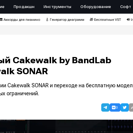
ие
Продакшн
Инструменты
Оборудование
Софт
🎹 Аккорды для пианино
🎸 Генератор диаграмм
🎁 Бесплатные VST
🔊 
ый Cakewalk by BandLab
walk SONAR
нии Cakewalk SONAR и переходе на бесплатную модел
ых ограничений.
0