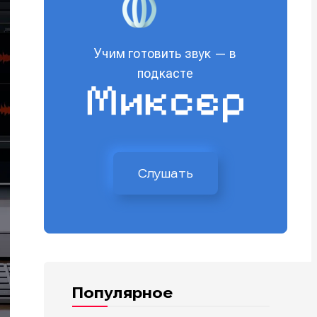
Учим готовить звук — в
подкасте
Слушать
Популярное