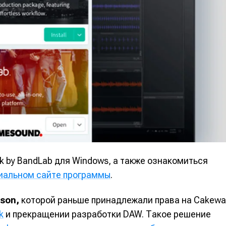
альных сетях
альных сетях
ция
ция
еклама
еклама
Редакционная политика (в разработке)
Редакционная политика (в разработке)
Предложение ново
Предложение ново
кту
кту
k by BandLab для Windows, а также ознакомиться
иальном сайте программы
.
son,
которой раньше принадлежали права на Cakewa
k
и прекращении разработки DAW. Такое решение