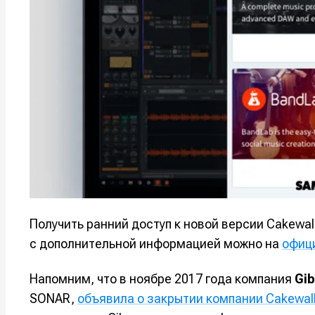
Мы в соци
Мы в соци
Информа
Информа
О проекте
О проекте
Р
Р
Помощь прое
Помощь прое
Получить ранний доступ к новой версии Cakewal
с дополнительной информацией можно на
офиц
Напомним, что в ноябре 2017 года компания
Gib
SONAR,
объявила о закрытии компании Cakewal