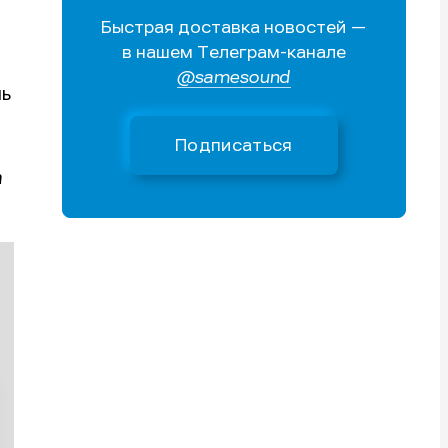
Быстрая доставка новостей —
Поиск
Поиск
Поиск
Поиск
в нашем Телеграм-канале
очник
очник
@samesound
иста
иста
ль
—
Подписаться
а
тику
тику
тику
тику