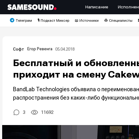
Написание
Исполнен
Телеграм
🎙️ Подкаст Миксер
📖 Источники
👷 Специалисты
Егор Ревенга
05.04.2018
Софт
Бесплатный и обновленн
приходит на смену Cake
BandLab Technologies объявила о переименова
распространения без каких-либо функциональн
3
11692