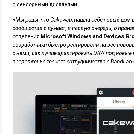
с сенсорными дисплеями.
Например, 
Например, 
Например, 
Например, 
Изу
Изу
«Мы рады, что Cakewalk нашла себе новый дом 
зву
зву
сообщества и думает, в первую очередь, о прои
Войти
Войти
Войти
Войти
вол
вол
отделения
Microsoft Windows and Devices Gr
разработчики быстро реагировали на все новов
Войти
Войти
Войти
Войти
с нами, как лучше адаптировать DAW под новые
продолжение тесного сотрудничества с BandLab»
Нажимая на 
Нажимая на 
Нажимая на 
Нажимая на 
подтверждае
подтверждае
подтверждае
подтверждае
обработки п
обработки п
обработки п
обработки п