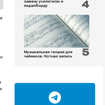
замену усилителю и
педалборду
же
и
и
и
и
Музыкальная теория для
чайников. Нотная запись
ет
е
е
я
и