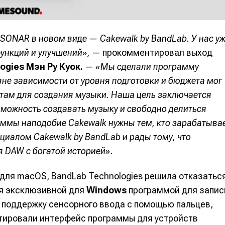
вание
вание
ONAR в новом виде — Cakewalk by BandLab. У нас у
ункций и улучшений»,
— прокомментировал выход
я
я
ogies
Мэн Ру Куок.
—
«Мы сделали программу
не зависимости от уровня подготовки и бюджета мог
там для создания музыки. Наша цель заключается
зможность создавать музыку и свободно делиться
 общаться в комментариях, добавлять материалы в избранное 
 общаться в комментариях, добавлять материалы в избранное 
 общаться в комментариях, добавлять материалы в избранное 
 общаться в комментариях, добавлять материалы в избранное 
 Миксер
 Миксер
🎁 Бесплатные VST
🎁 Бесплатные VST
ся всеми возможностями сайта.
ся всеми возможностями сайта.
ся всеми возможностями сайта.
ся всеми возможностями сайта.
ммы наподобие Cakewalk нужны тем, кто зарабатыва
ки информации
ки информации
📻 Выбираем оборудовани
📻 Выбираем оборудовани
циалом Cakewalk by BandLab и рады тому, что
 DAW с богатой историей».
 специалистов
 специалистов
✨ Разбираемся в эффектах
✨ Разбираемся в эффектах
что-то будет
что-то будет
❤️‍🔥 Лучшие VST
❤️‍🔥 Лучшие VST
 для macOS, BandLab Technologies решила отказатьс
бот
бот
бот
бот
ся эксклюзивной для
Windows
программой для запис
жить новость
жить новость
 поддержку сенсорного ввода с помощью пальцев,
Продолжить
Продолжить
Продолжить
Продолжить
аптировали интерфейс программы для устройств