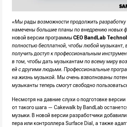
Оборудо
Оборудо
Софт
Софт
«Мы рады возможности продолжить разработку S
намечены большие планы по внедрению новых ф
Индустри
Индустри
новой версии программы
CEO BandLab Technol
Сцена
Сцена
полностью бесплатной, чтобы любой музыкант, в
получить доступ к профессиональным инструмен
в том, чтобы дать музыкантам по всему миру во
Вы сможете
Вы сможете
Вы сможете
Вы сможете
🎙️ Подкаст
🎙️ Подкаст
пользовать
пользовать
пользовать
пользовать
ей с другими людьми. Профессиональные програ
📖 Источни
📖 Источни
на жизнь музыкой. Мы очень взволнованы потен
Электронная
Электронная
Электронная
Электронная
музыканты теперь смогут свободно пользоваться
👷 Профили
👷 Профили
почта
почта
почта
почта
Скоро тут 
Скоро тут 
Несмотря на давние слухи о подготовке версии
Я не ро
Я не ро
Я не ро
Я не ро
от такого шага — Cakewalk by BandLab останет
Предло
Предло
музыки. В новой версии разработчики добавили
пера или контроллера Surface Dial, а также ад