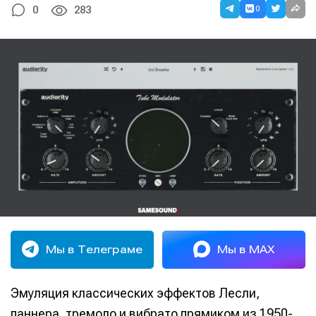
0
0
283
Мы в Телеграме
Мы в MAX
Эмуляция классических эффектов Лесли,
паннера, тремоло и вибрато прямиком из 1950-