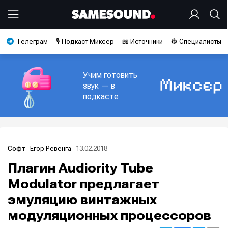
Телеграм
🎙️ Подкаст Миксер
📖 Источники
👷 Специалисты
Учим готовить
звук — в
подкасте
Егор Ревенга
13.02.2018
Софт
Плагин Audiority Tube
Modulator предлагает
эмуляцию винтажных
модуляционных процессоров