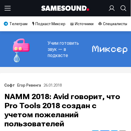
Телеграм
🎙️ Подкаст Миксер
📖 Источники
👷 Специалисты
Учим готовить
звук — в
подкасте
Егор Ревенга
26.01.2018
Софт
NAMM 2018: Avid говорит, что
Pro Tools 2018 создан с
учетом пожеланий
пользователей